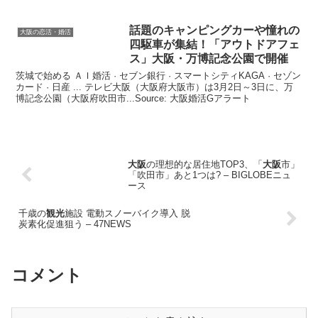
話題のキャンピングカーや憧れの
大阪の恋活・婚活
四駆車が集結！「アウトドアフェ
ス」
大阪
・万博記念公園で開催
茨城で始める ＡＩ婚活 · セブン銀行 · スマートシティKAGA · セゾン
カード · 日産 ... テレビ大阪（大阪府大阪市）は3月2日～3日に、万
博記念公園（大阪府吹田市...Source: 大阪婚活Gアラート
大阪
の理想的な居住地TOP3、「
大阪
市」
「吹田市」あと1つは? – BIGLOBEニュ
ース
千歳の
観光
施設 電動スノーバイク導入 脱
炭素化促進狙う – 47NEWS
コメント