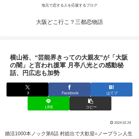
地元で恋する人を応援するブログ
大阪どこ行こ？三都恋物語
横山裕、“芸能界きっての大親友”が「
大阪
の闇」と言われ援軍 月亭八光との感動秘
話、円広志も加勢
X
Facebook
はてブ
LINE
コピー
2024.02.24
婚活1000本ノック第6話 村総出で大歓迎○ノープラン人生