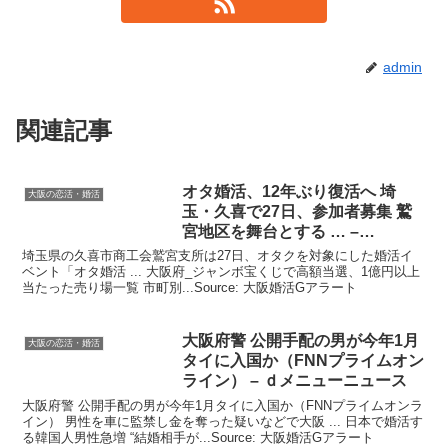
admin
関連記事
オタ
婚活
、12年ぶり復活へ 埼
大阪の恋活・婚活
玉・久喜で27日、参加者募集 鷲
宮地区を舞台とする … –
47NEWS
埼玉県の久喜市商工会鷲宮支所は27日、オタクを対象にした婚活イ
ベント「オタ婚活 ... 大阪府_ジャンボ宝くじで高額当選、1億円以上
当たった売り場一覧 市町別...Source: 大阪婚活Gアラート
大阪
府警 公開手配の男が今年1月
大阪の恋活・婚活
タイに入国か（FNNプライムオン
ライン） – ｄメニューニュース
大阪府警 公開手配の男が今年1月タイに入国か（FNNプライムオンラ
イン） 男性を車に監禁し金を奪った疑いなどで大阪 ... 日本で婚活す
る韓国人男性急増 “結婚相手が...Source: 大阪婚活Gアラート