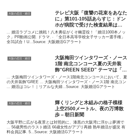
テレビ
大阪
「復讐の花束をあなた
大阪の恋活・婚活
に」第101-105話あらすじ：ドン
ホが病院で受けた検査結果は…
... 婚活ラブコメに挑戦！八木勇征がくそ幽霊役！「婚活1000本ノッ
ク」PR動画公開. ドラマ. · 「全日本高等学校女子サッカー選手権」
全31試合！U...Source: 大阪婚活Gアラート
大阪
梅田ツインタワーズ・ノース
大阪の恋活・婚活
1階 南北
コン
コース夏の天井装
飾“GREEN SEED” テーマは「大
樹 …
... 大阪梅田ツインタワーズ・ノース1階南北コンコースにおいて、夏
の天井装飾“GREE ... 大阪梅田ツインタワーズ・ノース1階 南北コン
... 婚活はコレ！｜リアルな夫婦...Source: 大阪婚活Gアラート
輝くリングと木組みの格子模様
大阪の恋活・婚活
上空2500メートル、夜の万博散
歩 – 朝日新聞
大阪平野に広がる夜景とは対照的に、漆黒の大阪湾に浮かぶ夢洲で
... 56歳男性のラスト婚活 66歳女性がアプリ再婚 熟年婚活が盛況 有
料会員記事. 5...Source: 大阪婚活Gアラート