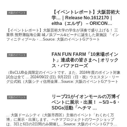
【
イベント
レポート】
大阪
芸術大
大阪のイベント
学…｜Release No.1612170｜
eltha（エルザ） – ORICON
NEWS
【イベントレポート】大阪芸術大学の学生が演奏で盛り上げる！ 三
重県 熊野灘臨海公園 城ノ浜プール&ビーチに誕生した新施設 「イン
フィニティプール・...Source: 大阪のイベントGアラート
FAN FUN FARM「10来場ポイン
大阪のイベント
ト」達成者の皆さまへ | オリック
ス・バファローズ
（BsCLUB会員限定のイベントです。また、2024年度のポイント対象
試合は全て ... 2024/09/22 (日). 9月22日（日・祝）ウエスタン・リー
グ公式戦（大阪シティ信用金庫...Source: 大阪のイベントGアラート
リーブ21がイオンモールの万博
イ
大阪のイベント
ベント
に展示・出展！ ～5/3～6・
SDGs活動「ヘチマ …
... 大阪ドームシティ（大阪市西区）主催のイベント「わくわく万
博」に展示・出展します。 ヘチマプロジェクトのワークショップ
は、3日と6日の2日間のみ開催し...Source: 大阪のイベントGアラー