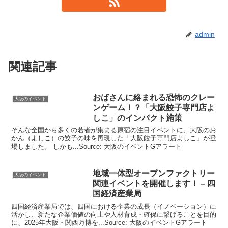
admin
関連記事
おばさんに絡まれる恐怖のクレー
大阪のイベント
ンゲーム！？「
大阪
餃子専門店よ
しこ」のインパクト施策
そんな全国から多くの若者が集まる原宿の注目イベントに、大阪のお
かん（よしこ）の餃子の味を再現した「大阪餃子専門店よしこ」が登
場しました。 しかも...Source: 大阪のイベントGアラート
地域一体型オープンファクトリー
大阪のイベント
関連
イベント
を開催します！ – 四
国経済産業局
四国経済産業局では、四国における企業の成長（イノベーション）に
活かし、新たな企業価値の向上や人材育成・確保に繋げることを目的
に、2025年大阪・関西万博を...Source: 大阪のイベントGアラート