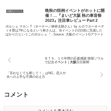
ト
晩秋の恒例
イベント
がホットに開
大阪のイベント
催！…『まいど
大阪
秋の車音祭
2023』注目車レビュー Part 2
ポルシェ マカン T（オーナー／林研太朗さん）by ルロワカーオーデ
ィオ歴は7年になるという林さんは、当イベントの2日前に完成した
ばかりだというこのポルシェ『...Source: 大阪のイベントGアラート
ＢＴＳ、１０年間の応援感謝 韓国ソウル
で記念
イベント
|
大阪
日日新聞
「言わなくても察して！」はNG。恋人や
夫への上手な不満の伝え方
コメント
コメントを書き込む