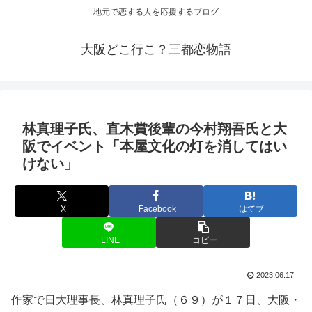
地元で恋する人を応援するブログ
大阪どこ行こ？三都恋物語
林真理子氏、直木賞後輩の今村翔吾氏と
大
阪
で
イベント
「本屋文化の灯を消してはい
けない」
X
Facebook
はてブ
LINE
コピー
2023.06.17
作家で日大理事長、林真理子氏（６９）が１７日、大阪・