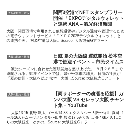
関西3空港でNFT スタンプラリー
大阪の観光・旅行
開催 「EXPOデジタルウォレット
と連携 ANA –
観光
経済新聞
大阪・関西万博で利用される仮想通貨やデジタル通貨を管理するため
の電子ウォレットサービス「ＥＸＰＯ2025デジタルウォレット」と
の連携企画。 対象空港は大阪...Source: 大阪観光Gアラート
日航 夏の
大阪
線 運航開始 松本空
大阪の観光・旅行
港で歓迎イベント – 市民タイムス
... 観光シーズンに合わせた運航開始を盛り上げた。 ８月２８日まで
運航される。歓迎イベントでは、県や松本市の職員、日航の社員が
「夏の信州・大阪を結ぶ 松本・大阪...Source: 大阪観光Gアラート
【両サポーターの魂漲る応援】ガ
大阪の観光・旅行
ンバ
大阪
VS セレッソ
大阪
チャン
ト集 – YouTube
... 大阪13:15-北野 颯太 ゴール14:38-エクスタシー大阪〜香川 真司ゴ
ール16:07-ムーヴメンタル〜田中 駿汰17:59-大阪 ... ⚽️ / 妹と久しぶ
りの大阪観光 . ゆきの...Source: 大阪観光Gアラート