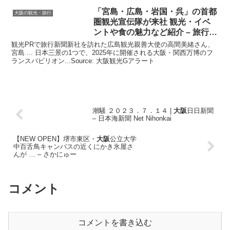
「宮島・広島・岩国・呉」の首都
大阪の観光・旅行
圏
観光
宣伝隊が来社
観光
・イベ
ントや食の魅力など紹介 – 旅行新
聞
観光PRで旅行新聞新社を訪れた広島観光親善大使の高間美緒さん、
宮島 ... 日本三景の1つで、2025年に開催される大阪・関西万博のフ
ランスパビリオン...Source: 大阪観光Gアラート
潮騒 ２０２３．７．１４ |
大阪
日日新聞
– 日本海新聞 Net Nihonkai
【NEW OPEN】堺市東区・
大阪
公立大学
中百舌鳥キャンパスの近くにかき氷屋さ
んが … – さかにゅー
コメント
コメントを書き込む