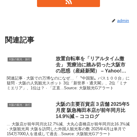
admin
関連記事
放置自転車を「リアルタイム撤
大阪の観光・旅行
去」 荒療治に踏み切った
大阪
市
の思惑（産経新聞） – Yahoo!ニ
ュース
関連記事 · 大阪での万博なのになぜ…「〝中国製〟バス１００台」に
疑問 · 大阪の人気観光スポット 3位「新世界・通天閣」、2位「ミナ
ミエリア」、1位は？ · 「正直...Source: 大阪観光Gアラート
大阪
の主要百貨店３店舗 2025年5
大阪の観光・旅行
月度 阪急梅田本店が前年同月比
14.9%減 – ココログ
... 大阪店が前年同月比12.7%減、大丸心斎橋店が前年同月比16.3%減
· 大阪観光局 大阪を訪問した外国人観光客の数 2025年4月は単月で
154万7000人を達成して過去...Source: 大阪観光Gアラート