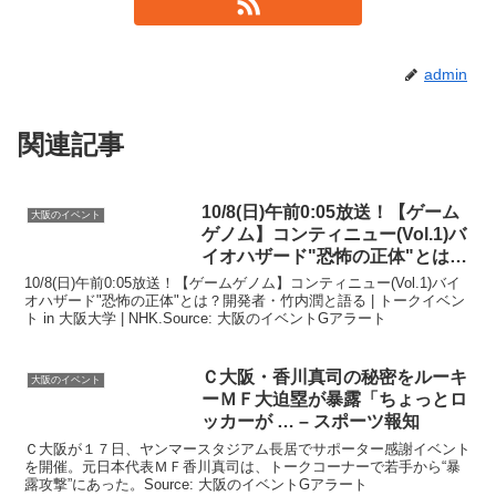
admin
関連記事
10/8(日)午前0:05放送！【ゲーム
大阪のイベント
ゲノム】コンティニュー(Vol.1)バ
イオハザード"恐怖の正体"とは
…
10/8(日)午前0:05放送！【ゲームゲノム】コンティニュー(Vol.1)バイ
オハザード"恐怖の正体"とは？開発者・竹内潤と語る | トークイベン
ト in 大阪大学 | NHK.Source: 大阪のイベントGアラート
Ｃ
大阪
・香川真司の秘密をルーキ
大阪のイベント
ーＭＦ大迫塁が暴露「ちょっとロ
ッカーが … – スポーツ報知
Ｃ大阪が１７日、ヤンマースタジアム長居でサポーター感謝イベント
を開催。元日本代表ＭＦ香川真司は、トークコーナーで若手から“暴
露攻撃”にあった。Source: 大阪のイベントGアラート