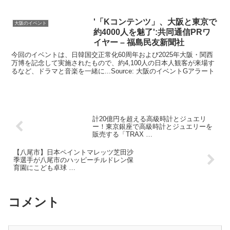
'「Kコンテンツ」、
大阪
と東京で
大阪のイベント
約4000人を魅了':共同通信PRワ
イヤー – 福島民友新聞社
今回のイベントは、日韓国交正常化60周年および2025年大阪・関西
万博を記念して実施されたもので、約4,100人の日本人観客が来場す
るなど、ドラマと音楽を一緒に...Source: 大阪のイベントGアラート
計20億円を超える高級時計とジュエリ
ー！東京銀座で高級時計とジュエリーを
販売する「TRAX …
【八尾市】日本ペイントマレッツ芝田沙
季選手が八尾市のハッピーチルドレン保
育園にこども卓球 …
コメント