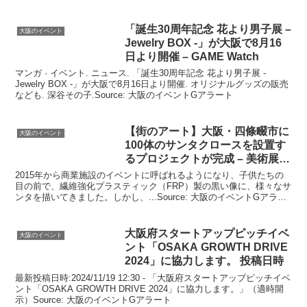
「誕生30周年記念 花より男子展 –
大阪のイベント
Jewelry BOX -」が
大阪
で8月16
日より開催 – GAME Watch
マンガ · イベント. ニュース. 「誕生30周年記念 花より男子展 -
Jewelry BOX -」が大阪で8月16日より開催. オリジナルグッズの販売
なども. 深谷その子.Source: 大阪のイベントGアラート
【街のアート】
大阪
・四條畷市に
大阪のイベント
100体のサンタクロースを設置す
るプロジェクトが完成 – 美術展ナ
ビ
2015年から商業施設のイベントに呼ばれるようになり、子供たちの
目の前で、繊維強化プラスティック（FRP）製の黒い像に、様々なサ
ンタを描いてきました。しかし、...Source: 大阪のイベントGアラー
ト
大阪
府スタートアップピッチ
イベ
大阪のイベント
ント
「OSAKA GROWTH DRIVE
2024」に協力します。 投稿日時
最新投稿日時:2024/11/19 12:30 - 「大阪府スタートアップピッチイベ
ント「OSAKA GROWTH DRIVE 2024」に協力します。」（適時開
示）Source: 大阪のイベントGアラート