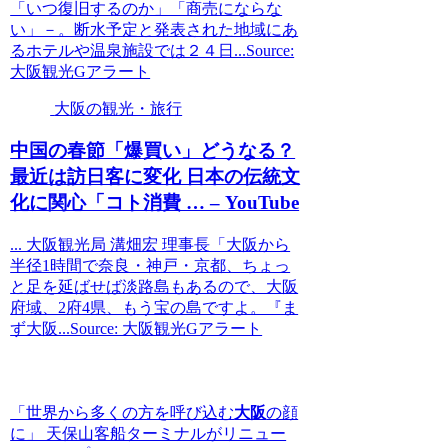
「いつ復旧するのか」「商売にならな
い」－。断水予定と発表された地域にあ
るホテルや温泉施設では２４日...Source:
大阪観光Gアラート
大阪の観光・旅行
中国の春節「爆買い」どうなる？
最近は訪日客に変化 日本の伝統文
化に関心「コト消費 … – YouTube
... 大阪観光局 溝畑宏 理事長「大阪から
半径1時間で奈良・神戸・京都、ちょっ
と足を延ばせば淡路島もあるので、大阪
府域、2府4県、もう宝の島ですよ。『ま
ず大阪...Source: 大阪観光Gアラート
「世界から多くの方を呼び込む
大阪
の顔
に」 天保山客船ターミナルがリニュー