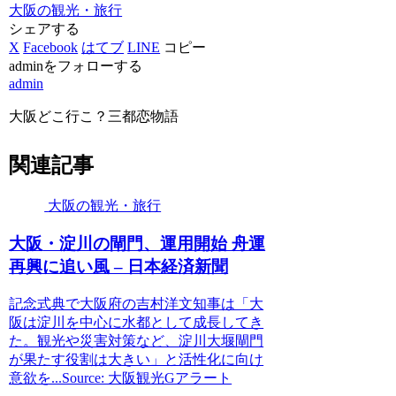
大阪の観光・旅行
シェアする
X
Facebook
はてブ
LINE
コピー
adminをフォローする
admin
大阪どこ行こ？三都恋物語
関連記事
大阪の観光・旅行
大阪
・淀川の閘門、運用開始 舟運
再興に追い風 – 日本経済新聞
記念式典で大阪府の吉村洋文知事は「大
阪は淀川を中心に水都として成長してき
た。観光や災害対策など、淀川大堰閘門
が果たす役割は大きい」と活性化に向け
意欲を...Source: 大阪観光Gアラート