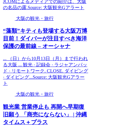
JCOMによるメディアでの紹介は、大阪
の名品の露.Source: 大阪観光Gアラート
大阪の観光・旅行
“藻類”キティも登場する
大阪
万博
目前！ダイバーが注目すべき海洋
保護の最前線 – オーシャナ
... （日）から10月13日（月）まで行われ
る大阪 ... 観光 · 記録会 · ラジャアンパッ
ド · リモートワーク. CLOSE. ダイビング
· ダイビング...Source: 大阪観光Gアラー
ト
大阪の観光・旅行
観光
業 営業停止も 再開へ早期復
旧願う 「商売にならない」 | 沖縄
タイムス＋プラス