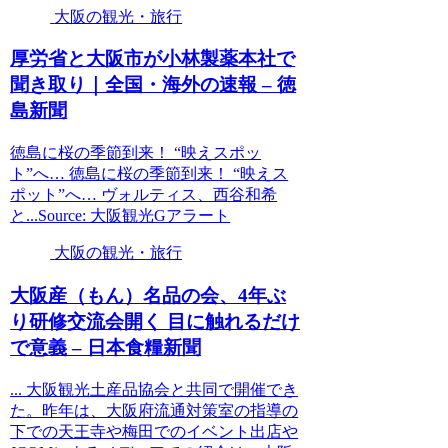
大阪の観光・旅行
厚労省と
大阪
市が小林製薬本社で
聞き取り｜全国・海外の速報 – 徳
島新聞
徳島に桜の季節到来！ “映えスポッ
ト”へ… 徳島に桜の季節到来！ “映えス
ポット”へ… ヴォルティス、西谷和希
と...Source: 大阪観光Gアラート
大阪の観光・旅行
大阪
産（もん）名品の会、4年ぶ
り研修交流会開く 目に触れるだけ
で意義 – 日本食糧新聞
... 大阪観光土産品協会と共同で開催でき
た。昨年は、大阪府流通対策室の指導の
下での天王寺や梅田でのイベント出店や