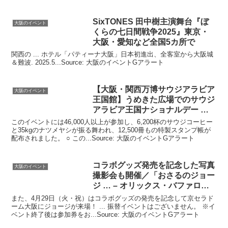
SixTONES 田中樹主演舞台『ぼ
大阪のイベント
くらの七日間戦争2025』東京・
大阪
・愛知など全国5カ所で
関西の ... ホテル「パティーナ大阪」日本初進出、全客室から大阪城
＆難波. 2025.5...Source: 大阪のイベントGアラート
【
大阪
・関西万博サウジアラビア
大阪のイベント
王国館】うめきた広場でのサウジ
アラビア王国ナショナルデー …
このイベントには46,000人以上が参加し、6,200杯のサウジコーヒー
と35kgのナツメヤシが振る舞われ、12,500冊もの特製スタンプ帳が
配布されました。 ○ この...Source: 大阪のイベントGアラート
コラボグッズ発売を記念した写真
大阪のイベント
撮影会も開催／「おさるのジョー
ジ … – オリックス・バファロー
ズ
また、4月29日（火・祝）はコラボグッズの発売を記念して京セラド
ーム大阪にジョージが来場！ ... 振替イベントはございません。 ※イ
ベント終了後は参加券をお...Source: 大阪のイベントGアラート