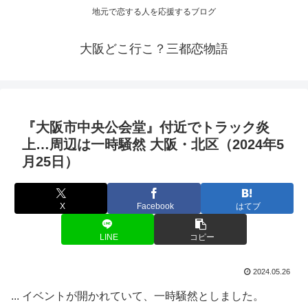
地元で恋する人を応援するブログ
大阪どこ行こ？三都恋物語
『
大阪
市中央公会堂』付近でトラック炎
上…周辺は一時騒然
大阪
・北区（2024年5
月25日）
X
Facebook
はてブ
LINE
コピー
2024.05.26
... イベントが開かれていて、一時騒然としました。