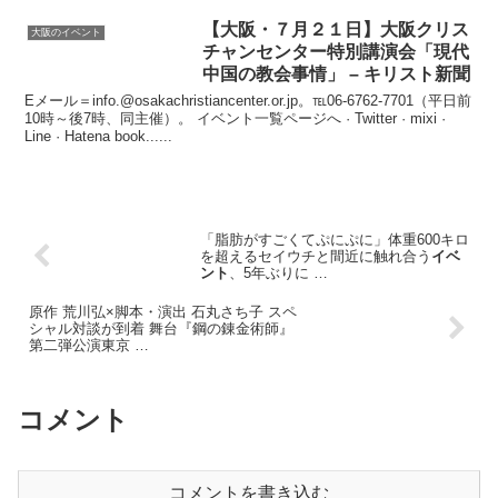
【
大阪
・７月２１日】
大阪
クリス
大阪のイベント
チャンセンター特別講演会「現代
中国の教会事情」 – キリスト新聞
Eメール＝info.@osakachristiancenter.or.jp。℡06-6762-7701（平日前
10時～後7時、同主催）。 イベント一覧ページへ · Twitter · mixi ·
Line · Hatena book......
「脂肪がすごくてぷにぷに」体重600キロ
を超えるセイウチと間近に触れ合う
イベ
ント
、5年ぶりに …
原作 荒川弘×脚本・演出 石丸さち子 スペ
シャル対談が到着 舞台『鋼の錬金術師』
第二弾公演東京 …
コメント
コメントを書き込む