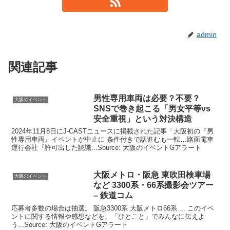
admin
関連記事
男性専用車両は必要？不要？
大阪のイベント
SNSで巻き起こる「男女平等vs
安全重視」という対決構造
2024年11月8日にJ-CASTニュースに掲載された記事「大阪初の『男
性専用車両』イベントが中止に 条件付きで話進むも一転…路面電車
運行会社『許可出した認識...Source: 大阪のイベントGアラート
大阪
メトロ・阪急 東吹田検車場
大阪のイベント
など 3300系・66系撮影会ツアー
– 鉄道コム
応募者多数の場合は抽選。 阪急3300系 大阪メトロ66系 ... このイベ
ントに関する情報や感想などを、「ひとこと」でみんなに伝えよ
う...Source: 大阪のイベントGアラート