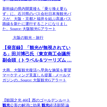
新幹線の県内開業後も「乗り換え要ら
ず」に。石川県のバス会社日本海観光バ
スが、大阪・京都と福井を結ぶ高速バス
路線を新たに運行することになりまし
た。Source: 大阪観光Gアラート
大阪の観光・旅行
【発言録】「
観光
が無視されてい
る」田川博己氏〈東京商工会議所
副会頭（トラベル＆ツーリズム …
大商、大阪観光復活へ早急な施策を要望
マーケティング見直しも提案 · メールマ
ガジンの...Source: 大阪観光Gアラート
【観国之光 460】西のゴールデンルート
観光
公害の解消に効果
観光
経済新聞 論