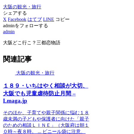
大阪の観光・旅行
シェアする
X
Facebook
はてブ
LINE
コピー
adminをフォローする
admin
大阪どこ行こ？三都恋物語
関連記事
大阪の観光・旅行
１８９・いちはやく相談が大切、
大阪
でも児童虐待防止月間 –
Lmaga.jp
そのほか、子育てや親子関係に悩む１８
歳未満の子どもや保護者に向けた「親子
のための相談ＬＩＮＥ」（大阪府は朝１
０時～夜８時。 ... ビニール袋に注意、