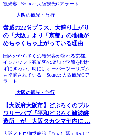
観光客...Source: 大阪観光Gアラート
大阪の観光・旅行
脅威の22％プラス、大盛り上がり
の「
大阪
」より「京都」の地価が
めちゃくちゃ上がっている理由
国内外から多くの観光客が訪れる京都。
インバウンド観光客の増加で季節を問わ
ずにぎわい、時にはオーバーツーリズム
も指摘されている。Source: 大阪観光Gア
ラート
大阪の観光・旅行
【
大阪
府
大阪
市】どぶろくのブル
ワリーパブ「平和どぶろく難波醸
造所」が、
大阪
タカシマヤ内に …
大阪メトロ御堂筋線「なんば駅」をはじ