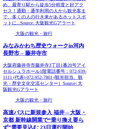
め、最寄り駅から徒歩5分程度と好アク
セス！通勤・通学利用の人から観光客ま
で、多くの人の行き来があるホットスポ
ットに...Source: 大阪観光Gアラート
大阪の観光・旅行
みなみかわち歴史ウォークin河内
長野市 – 藤井寺市
大阪府藤井寺市藤井寺3丁目1番20号アイ
セルシュラホール1階電話番号：072-939-
1111 (代表) 072-952-7801 (観光担当、観
光・歴史文化交流センター）Source: 大
阪観光Gアラート
大阪の観光・旅行
高速バスに新規参入 福井⇔
大阪
・
京都 新幹線開業で“乗り換え要ら
ず”需要見込む 23日運行開始