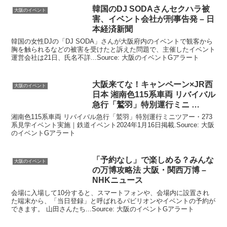
韓国のDJ SODAさんセクハラ被
大阪のイベント
害、
イベント
会社が刑事告発 – 日
本経済新聞
韓国の女性DJの「DJ SODA」さんが大阪府内のイベントで観客から
胸を触られるなどの被害を受けたと訴えた問題で、主催したイベント
運営会社は21日、氏名不詳...Source: 大阪のイベントGアラート
大阪
来てな！キャンペーン×JR西
大阪のイベント
日本 湘南色115系車両 リバイバル
急行「鷲羽」特別運行ミニ …
湘南色115系車両 リバイバル急行「鷲羽」特別運行ミニツアー・273
系見学イベント実施｜鉄道イベント2024年1月16日掲載.Source: 大阪
のイベントGアラート
「予約なし」で楽しめる？みんな
大阪のイベント
の万博攻略法
大阪
・関西万博 –
NHKニュース
会場に入場して10分すると、スマートフォンや、会場内に設置され
た端末から、「当日登録」と呼ばれるパビリオンやイベントの予約が
できます。 山田さんたち...Source: 大阪のイベントGアラート