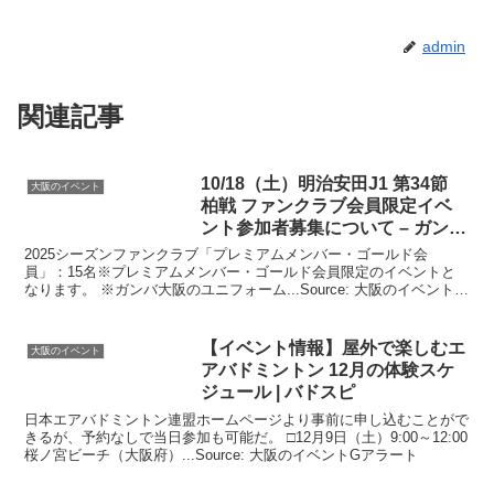
admin
関連記事
10/18（土）明治安田J1 第34節
大阪のイベント
柏戦 ファンクラブ会員限定
イベ
ント
参加者募集について – ガンバ
大阪
2025シーズンファンクラブ「プレミアムメンバー・ゴールド会
員」：15名※プレミアムメンバー・ゴールド会員限定のイベントと
なります。 ※ガンバ大阪のユニフォーム...Source: 大阪のイベントG
アラート
【
イベント
情報】屋外で楽しむエ
大阪のイベント
アバドミントン 12月の体験スケ
ジュール | バドスピ
日本エアバドミントン連盟ホームページより事前に申し込むことがで
きるが、予約なしで当日参加も可能だ。 □12月9日（土）9:00～12:00
桜ノ宮ビーチ（大阪府）...Source: 大阪のイベントGアラート