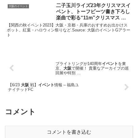
二子玉川ライズ23年クリスマス
イ
大阪のイベント
ベント
、トーフビーツ書き下ろし
楽曲で彩る“11m”クリスマス …
【関西の秋イベント2023】大阪・京都・兵庫のおすすめお出かけス
ポット、紅葉・ハロウィン祭りなど.Source: 大阪のイベントGアラー
ト
ブライトリングが140周年
イベント
を東
京、
大阪
で開催！ 貴重なアーカイブの巡
回展や特別 …
【6/23
大阪
戦】
イベント
情報 – 福島ユ
ナイテッドFC
コメント
コメントを書き込む