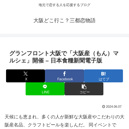
地元で恋する人を応援するブログ
大阪どこ行こ？三都恋物語
グランフロント
大阪
で「
大阪
産（もん）マ
ルシェ」開催 – 日本食糧新聞電子版
X
Facebook
はてブ
LINE
コピー
2024.06.07
天候にも恵まれ、多くの人が新鮮な大阪産やこだわりの大
阪産名品、クラフトビールを楽しんだ。 同イベントで