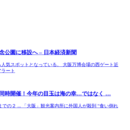
念公園に移設へ – 日本経済新聞
る人気スポットとなっている。 大阪万博会場の西ゲート近
Gアラート
同時開催！今年の目玉は海の幸…ではなく …
での２ ... 「大阪」観光案内所に外国人が殺到 “食い倒れ