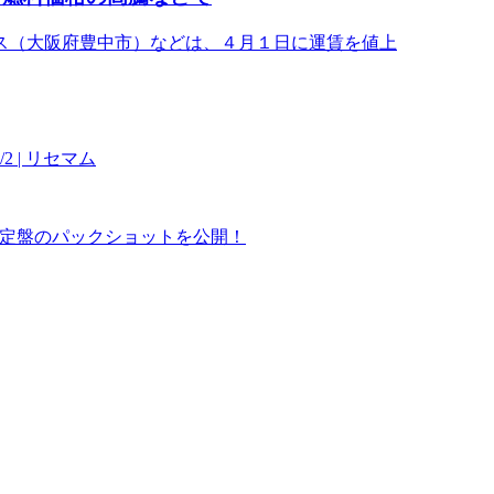
ス（大阪府豊中市）などは、４月１日に運賃を値上
 | リセマム
ING』日本限定盤のパックショットを公開！