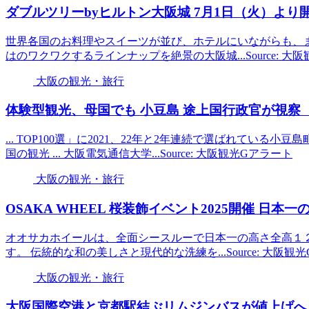
ダブルツリーbyヒルトン
大阪
城 7月1日（火）より
世界各国のお料理やスイーツが並び、ホテルにいながらも、
はのワクワクするラインナップを絶景の大阪城...Source: 大
大阪の観光・旅行
体験型
観光
、母国でも 小豆島 途上国行政官が視察 「
... TOP100選」に2021、22年と2年連続で選ばれている
国の観光 ... 大阪電気通信大学...Source: 大阪観光Gアラート
大阪の観光・旅行
OSAKA WHEEL 桜装飾イベント2025開催 日本一
オオサカホイールは、全面シースルーで日本一の高さ全高１
す。 伝統的な和の美しさと現代的な洗練を...Source: 大阪観
大阪の観光・旅行
大阪
国際空港と京都駅結ぶリムジンバスが値上げへ