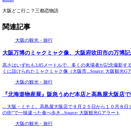
大阪どこ行こ？三都恋物語
関連記事
大阪の観光・旅行
大阪
万博のミャクミャク像、
大阪
府吹田市の万博記
高さはいずれも3.85メートルで、多くの来場者が記念撮影す
くに設けられたミャクミャク像（大阪市...Source: 大阪観光
大阪の観光・旅行
『北海道物産展』阪急うめだ本店と高島屋
大阪
店で
... 大阪・ミナミ。高島屋大阪店で９月２５日から１０月８日ま
の街”で一味違った食べ歩き...Source: 大阪観光Gアラート
大阪の観光・旅行