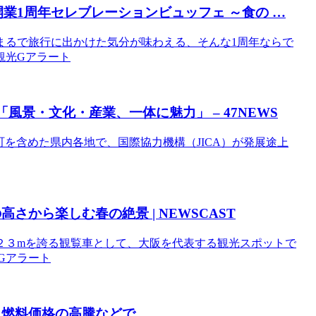
開業1周年セレブレーションビュッフェ ～食の …
まるで旅行に出かけた気分が味わえる、そんな1周年ならで
阪観光Gアラート
風景・文化・産業、一体に魅力」 – 47NEWS
小豆島町を含めた県内各地で、国際協力機構（JICA）が発展途上
の高さから楽しむ春の絶景 | NEWSCAST
２３mを誇る観覧車として、大阪を代表する観光スポットで
光Gアラート
 燃料価格の高騰などで