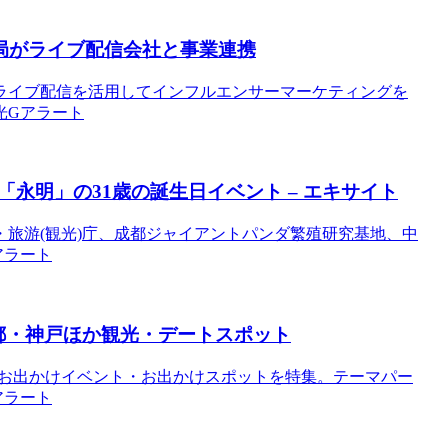
局がライブ配信会社と事業連携
ライブ配信を活用してインフルエンサーマーケティングを
観光Gアラート
永明」の31歳の誕生日イベント – エキサイト
化・旅游(観光)庁、成都ジャイアントパンダ繁殖研究基地、中
Gアラート
都・神戸ほか
観光
・デートスポット
年冬のお出かけイベント・お出かけスポットを特集。テーマパー
Gアラート