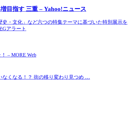
増目指す 三重 – Yahoo!ニュース
歴史・文化」など六つの特集テーマに基づいた特別展示を
観光Gアラート
 MORE Web
なくなる！？ 街の移り変わり見つめ …