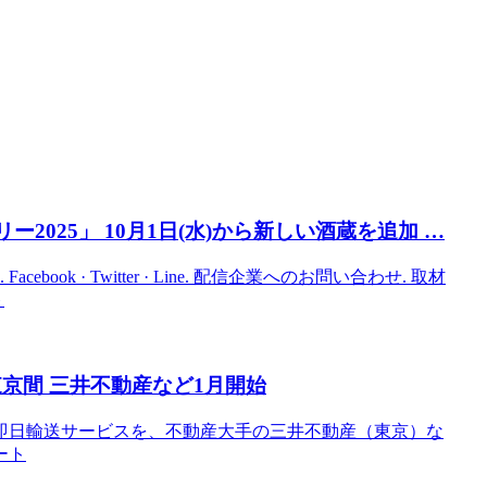
2025」 10月1日(水)から新しい酒蔵を追加 …
ook · Twitter · Line. 配信企業へのお問い合わせ. 取材
ト
京間 三井不動産など1月開始
即日輸送サービスを、不動産大手の三井不動産（東京）な
ート