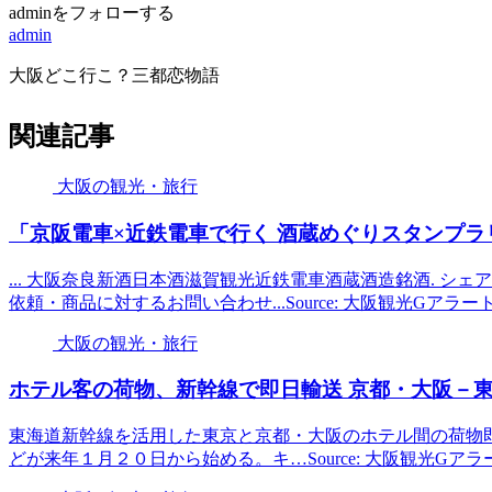
adminをフォローする
admin
大阪どこ行こ？三都恋物語
関連記事
大阪の観光・旅行
「京阪電車×近鉄電車で行く 酒蔵めぐりスタンプラリー
... 大阪奈良新酒日本酒滋賀観光近鉄電車酒蔵酒造銘酒. シェア. Faceb
依頼・商品に対するお問い合わせ...Source: 大阪観光Gアラー
大阪の観光・旅行
ホテル客の荷物、新幹線で即日輸送 京都・
大阪
－東
東海道新幹線を活用した東京と京都・大阪のホテル間の荷物
どが来年１月２０日から始める。キ…Source: 大阪観光Gアラ