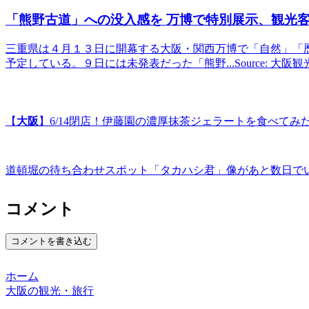
「熊野古道」への没入感を 万博で特別展示、
観光
客
三重県は４月１３日に開幕する大阪・関西万博で「自然」「
予定している。９日には未発表だった「熊野...Source: 大阪
【
大阪
】6/14閉店！伊藤園の濃厚抹茶ジェラートを食べてみた！ –
道頓堀の待ち合わせスポット「タカハシ君」像があと数日でい
コメント
コメントを書き込む
ホーム
大阪の観光・旅行