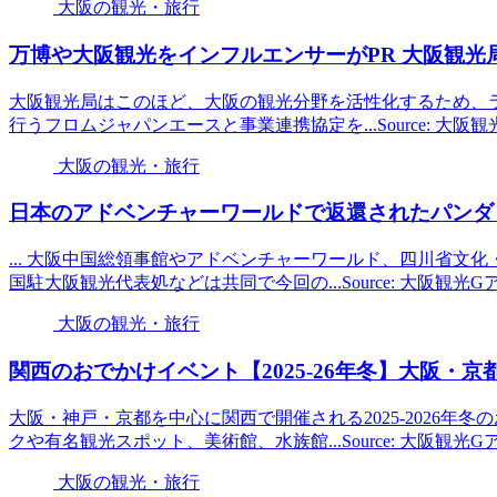
大阪の観光・旅行
万博や
大阪観光
をインフルエンサーがPR
大阪観光
大阪観光局はこのほど、大阪の観光分野を活性化するため、
行うフロムジャパンエースと事業連携協定を...Source: 大阪
大阪の観光・旅行
日本のアドベンチャーワールドで返還されたパンダ「
... 大阪中国総領事館やアドベンチャーワールド、四川省文
国駐大阪観光代表処などは共同で今回の...Source: 大阪観光
大阪の観光・旅行
関西のおでかけイベント【2025-26年冬】
大阪
・京
大阪・神戸・京都を中心に関西で開催される2025-2026
クや有名観光スポット、美術館、水族館...Source: 大阪観光
大阪の観光・旅行