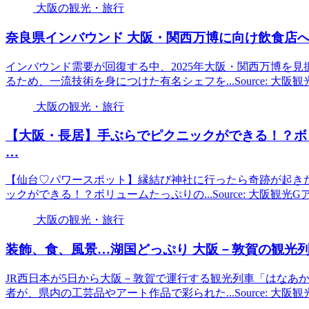
大阪の観光・旅行
奈良県インバウンド
大阪
・関西万博に向け飲食店へ
インバウンド需要が回復する中、2025年大阪・関西万博を
るため、一流技術を身につけた有名シェフを...Source: 大阪
大阪の観光・旅行
【
大阪
・長居】手ぶらでピクニックができる！？ボ
…
【仙台♡パワースポット】縁結び神社に行ったら奇跡が起きた件… T
ックができる！？ボリュームたっぷりの...Source: 大阪観光
大阪の観光・旅行
装飾、食、風景…湖国どっぷり
大阪
－敦賀の
観光
列
JR西日本が5日から大阪－敦賀で運行する観光列車「はなあ
者が、県内の工芸品やアート作品で彩られた...Source: 大阪