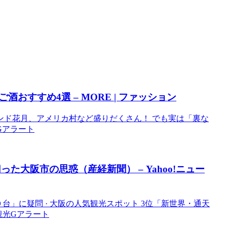
すすめ4選 – MORE | ファッション
ンド花月、アメリカ村など盛りだくさん！ でも実は「裏な
光Gアラート
切った
大阪
市の思惑（産経新聞） – Yahoo!ニュー
台」に疑問 · 大阪の人気観光スポット 3位「新世界・通天
阪観光Gアラート