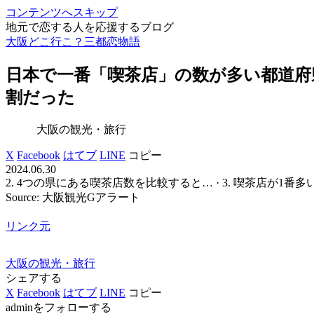
コンテンツへスキップ
地元で恋する人を応援するブログ
大阪どこ行こ？三都恋物語
日本で一番「喫茶店」の数が多い都道府県
割だった
大阪の観光・旅行
X
Facebook
はてブ
LINE
コピー
2024.06.30
2. 4つの県にある喫茶店数を比較すると… · 3. 喫茶店が1
Source: 大阪観光Gアラート
リンク元
大阪の観光・旅行
シェアする
X
Facebook
はてブ
LINE
コピー
adminをフォローする