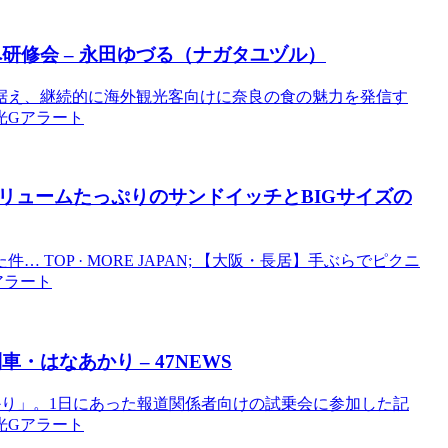
研修会 – 永田ゆづる（ナガタユヅル）
見据え、継続的に海外観光客向けに奈良の食の魅力を発信す
観光Gアラート
リュームたっぷりのサンドイッチとBIGサイズの
OP · MORE JAPAN; 【大阪・長居】手ぶらでピクニ
Gアラート
車・はなあかり – 47NEWS
かり」。1日にあった報道関係者向けの試乗会に参加した記
観光Gアラート