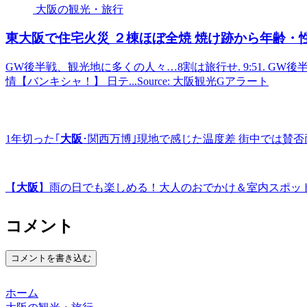
大阪の観光・旅行
東
大阪
で住宅火災 ２棟ほぼ全焼 焼け跡から年齢・
GW後半戦、観光地に多くの人々…8割は旅行せ. 9:51. G
情【バンキシャ！】 日テ...Source: 大阪観光Gアラート
1年切った｢
大阪
･関西万博｣現地で感じた温度差 街中では賛
【
大阪
】雨の日でも楽しめる！大人のおでかけ＆室内スポット10選 | P
コメント
コメントを書き込む
ホーム