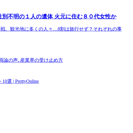
性別不明の１人の遺体 火元に住む８０代女性か
W後半戦、観光地に多くの人々…8割は旅行せず？それぞれの事
否両論の声､産業界の受け止め方
rettyOnline