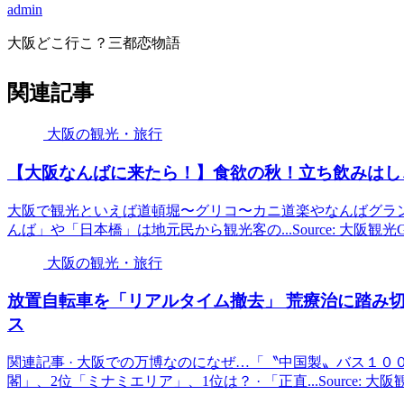
admin
大阪どこ行こ？三都恋物語
関連記事
大阪の観光・旅行
【
大阪
なんばに来たら！】食欲の秋！立ち飲みはしご酒お
大阪で観光といえば道頓堀〜グリコ〜カニ道楽やなんばグラ
んば」や「日本橋」は地元民から観光客の...Source: 大阪観
大阪の観光・旅行
放置自転車を「リアルタイム撤去」 荒療治に踏み
ス
関連記事 · 大阪での万博なのになぜ…「〝中国製〟バス１００
閣」、2位「ミナミエリア」、1位は？ · 「正直...Source: 大