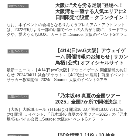
大阪
に“犬を労る足湯”登場へ！
大阪のイベント
大阪
湾を一望する人気エリアに2
日間限定で設置 – クランクイン！
なお、本イベントの会場となるりんくうプレミアム・アウトレット
は、2022年6月より一部の店舗でペットの入店が可能に。リードフッ
クや、愛犬うんちBOX、カートに...Source: 大阪のイベントGアラー
ト
【4/14(日)vsG
大阪
】アウェイゲ
大阪のイベント
ーム 開催情報のお知らせ | サガン
鳥栖 [公式] オフィシャルサイト
最新ニュース · 【4/14(日)vsG大阪】アウェイゲーム 開催情報のお知
らせ. 2024/04/11 試合/チケット · 【4/20(土) vs鹿島】前座イベント・
サッカー教室開催. 2024/...Source: 大阪のイベントGアラ...
「乃木坂46 真夏の全国ツアー
大阪のイベント
2025」全国7か所で開催決定！
［大阪］大阪城ホール 7月16日(水) 開場16:30／開演18:00 7月17日
(木) 開場 ... イベント. 「乃木坂46 真夏の全国ツアー2025」の「乃木
坂46モバイル会員...Source: 大阪のイベントGアラート
【試合情報】11/9・10 仙台
大阪のイベント