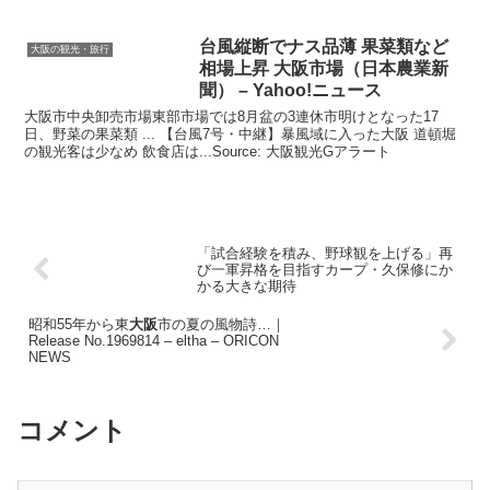
台風縦断でナス品薄 果菜類など
大阪の観光・旅行
相場上昇
大阪
市場（日本農業新
聞） – Yahoo!ニュース
大阪市中央卸売市場東部市場では8月盆の3連休市明けとなった17
日、野菜の果菜類 ... 【台風7号・中継】暴風域に入った大阪 道頓堀
の観光客は少なめ 飲食店は...Source: 大阪観光Gアラート
「試合経験を積み、野球観を上げる」再
び一軍昇格を目指すカープ・久保修にか
かる大きな期待
昭和55年から東
大阪
市の夏の風物詩…｜
Release No.1969814 – eltha – ORICON
NEWS
コメント