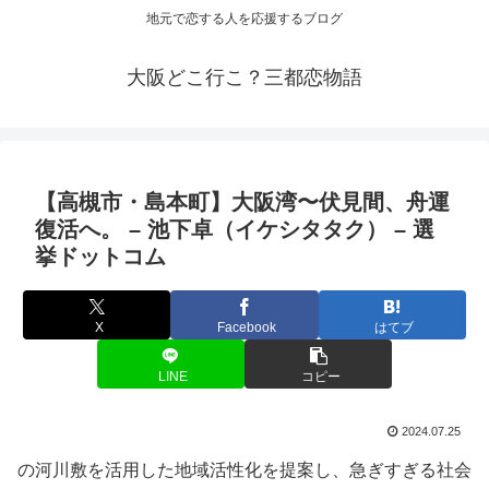
地元で恋する人を応援するブログ
大阪どこ行こ？三都恋物語
【高槻市・島本町】
大阪
湾〜伏見間、舟運
復活へ。 – 池下卓（イケシタタク） – 選
挙ドットコム
X
Facebook
はてブ
LINE
コピー
2024.07.25
の河川敷を活用した地域活性化を提案し、急ぎすぎる社会