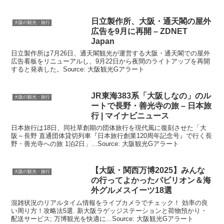
日立製作所、
大阪
・通天閣の屋外
大阪の観光・旅行
広告を9月に再開 – ZDNET
Japan
日立製作所は7月26日、通天閣観光が運営する大阪・通天閣での屋外
広告看板をリニューアルし、9月22日から夜間のライトアップを再開
すると発表した。Source: 大阪観光Gアラート
JR東海383系「
大阪
しなの」のル
大阪の観光・旅行
ートで長野・善光寺の旅 – 日本旅
行 | マイナビニュース
日本旅行は18日、同社草創期の団体旅行を現代風に復刻させた「大
阪～長野 直通団体貸切列車『日本旅行創業120周年記念号』で行く長
野・善光寺への旅 1泊2日」...Source: 大阪観光Gアラート
【
大阪
・関西万博2025】みんな
大阪の観光・旅行
の行ってよかったパビリオン＆海
外グルメスイーツ18選
混雑状況のリアルタイム情報をライブカメラでチェック！ 効率の良
い周り方！攻略法5選. 新大阪ラゲッジステーションと荷物預かり・
配送サービス; 万博観光を快適に...Source: 大阪観光Gアラート