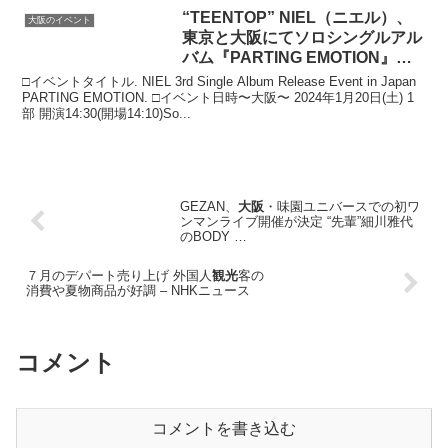
“TEENTOP” NIEL（ニエル）、
大阪のイベント
東京と
大阪
にてソロシングルアル
バム『PARTING EMOTION』の
…
□イベントタイトル. NIEL 3rd Single Album Release Event in Japan
PARTING EMOTION. □イベント日時〜大阪〜 2024年1月20日(土) 1
部 開演14:30(開場14:10)So...
GEZAN、
大阪
・味園ユニバースでの初ワ
ンマンライブ開催が決定 “先輩”細川雅代
のBODY …
７月のデパート売り上げ 外国人
観光
客の
消費や夏物商品が好調 – NHKニュース
コメント
コメントを書き込む