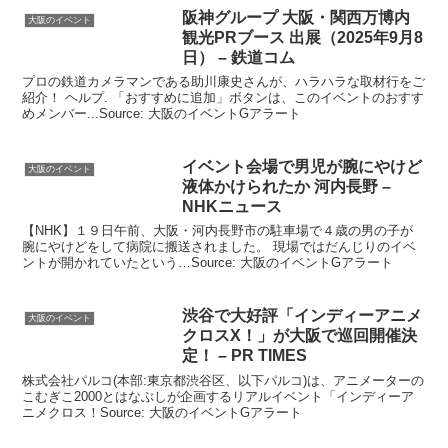
阪神グループ
大阪
・関西万博内
大阪のイベント
観光PRブース 出展（2025年9月8
日） – 鉄道コム
プロの鉄道カメラマンである助川康史さんが、ハラハラな取材行をご
紹介！ ヘルプ. 「おすすめに追加」ボタンは、このイベントのおすす
めメンバー...Source: 大阪のイベントGアラート
イベント
会場で男児が腕にやけど
大阪のイベント
液体かけられたか 河内長野 –
NHKニュース
【NHK】１９日午前、大阪・河内長野市の駐車場で４歳の男の子が
腕にやけどをして病院に搬送されました。 現場ではだんじりのイベ
ントが開かれていたという…Source: 大阪のイベントGアラート
渋谷で大好評「インディーアニメ
大阪のイベント
クロスX！」が
大阪
で巡回開催決
定！ – PR TIMES
株式会社パルコ(本部:東京都渋谷区、以下パルコ)は、アニメーターの
こむぎこ2000とはなぶしが企画するリアルイベント「インディーア
ニメクロス！Source: 大阪のイベントGアラート