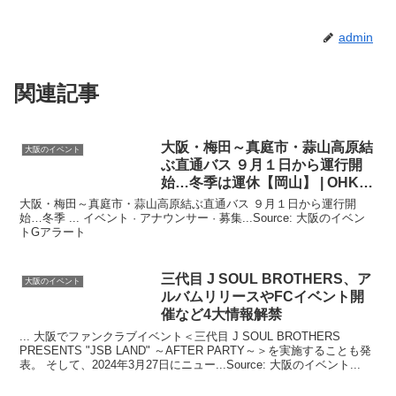
admin
関連記事
大阪
・梅田～真庭市・蒜山高原結
大阪のイベント
ぶ直通バス ９月１日から運行開
始…冬季は運休【岡山】 | OHK
…
大阪・梅田～真庭市・蒜山高原結ぶ直通バス ９月１日から運行開
始…冬季 ... イベント · アナウンサー · 募集...Source: 大阪のイベン
トGアラート
三代目 J SOUL BROTHERS、ア
大阪のイベント
ルバムリリースやFC
イベント
開
催など4大情報解禁
... 大阪でファンクラブイベント＜三代目 J SOUL BROTHERS
PRESENTS "JSB LAND" ～AFTER PARTY～＞を実施することも発
表。 そして、2024年3月27日にニュー...Source: 大阪のイベント...