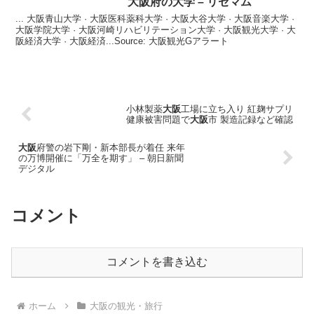
大阪
府の大学 – リセマム
... 大阪青山大学 · 大阪医科薬科大学 · 大阪大谷大学 · 大阪音楽大学 ·
大阪学院大学 · 大阪河崎リハビリテーション大学 · 大阪観光大学 · 大
阪経済大学 · 大阪経済...Source: 大阪観光Gアラート
小林製薬
大阪
工場に立ち入り 紅麹サプリ
健康被害問題で
大阪
市 製造記録など確認
大阪
府警の岩下剛・新本部長が着任 来年
の万博開催に「万全を期す」 – 朝日新聞
デジタル
コメント
コメントを書き込む
ホーム
大阪の観光・旅行