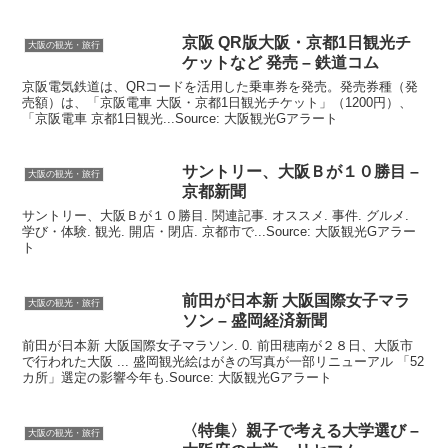
京阪 QR版
大阪
・京都1日
観光
チ
大阪の観光・旅行
ケットなど 発売 – 鉄道コム
京阪電気鉄道は、QRコードを活用した乗車券を発売。発売券種（発
売額）は、「京阪電車 大阪・京都1日観光チケット」（1200円）、
「京阪電車 京都1日観光...Source: 大阪観光Gアラート
サントリー、
大阪
Ｂが１０勝目 –
大阪の観光・旅行
京都新聞
サントリー、大阪Ｂが１０勝目. 関連記事. オススメ. 事件. グルメ.
学び・体験. 観光. 開店・閉店. 京都市で...Source: 大阪観光Gアラー
ト
前田が日本新
大阪
国際女子マラ
大阪の観光・旅行
ソン – 盛岡経済新聞
前田が日本新 大阪国際女子マラソン. 0. 前田穂南が２８日、大阪市
で行われた大阪 ... 盛岡観光絵はがきの写真が一部リニューアル 「52
カ所」選定の影響今年も.Source: 大阪観光Gアラート
〈特集〉親子で考える大学選び –
大阪の観光・旅行