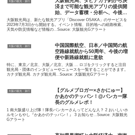
大阪観光
局、タビナカ予約から決
大阪の観光・旅行
済まで可能な
観光
アプリの提供開
始、データ蓄積・分析へ、今後
…
大阪観光局は、新たな観光アプリ「Discover OSAKA」のサービスを
2023年7月3日から開始する。イベント情報、目的地への経路検索、
天気や防災情報など情報の...Source: 大阪観光Gアラート
中国国際航空、日本／中国間の航
大阪の観光・旅行
空路線就航から50周年、今後の増
便や新路線就航に意欲
特に、東京／北京、大阪／北京、大阪 ... ロゴをクリックすると注目
観光局・団体のインタビューやニュースを一覧することができます。
カナダ観光局. ​カナダ観光局...Source: 大阪観光Gアラート
【グルメブロガー×さかにゅー】
大阪の観光・旅行
かあかのテッパン！@バンカー隊
長のグルメレポ！
1 南大阪盛り上げ隊！隊長バンカーさんってどんな人？ 2 おいしいホ
ルモンもやし『かあかのテッパン！』 3 お知らせ...Source: 大阪観光
Gアラート