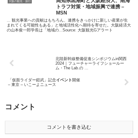
高知県黒潮町と
大阪
経済大、南海
大阪の観光・旅行
トラフ対策・地域振興で連携 –
MSN
... 観光事業への貢献はもちろん、連携をきっかけに新しい産業が生
まれてくる可能性もある」と地域活性化へ期待を寄せた。大阪経済大
の山本俊一郎学長は「地域の...Source: 大阪観光Gアラート
北陸新幹線整備促進シンポジウムin関西
2024｜フューチャーライフショールー
ム・The Lab.の …
「仮面ライダー鎧武」記念
イベント
開催
– 東京 – いこーよニュース
コメント
コメントを書き込む