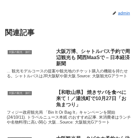
admin
関連記事
大阪
万博、シャトルバス予約で周
大阪の観光・旅行
辺
観光
も 関西MaaSで – 日本経済
新聞
... 観光モデルコースの提案や観光地のチケット購入の機能を持たせ
る。シャトルバスはJR大阪駅や新大阪.Source: 大阪観光Gアラート
【和歌山県】 焼きサバを食べに
大阪の観光・旅行
来て！／湯浅町で10月27日「お
魚まつり」
フィジー政府観光局 「Bin It Or Bag It」キャンペーンを開始
(24/10/11). トラベルニュース本紙 のおすすめ記事. 米消費者はランチ
や名物料理に高い関心 大阪...Source: 大阪観光Gアラート