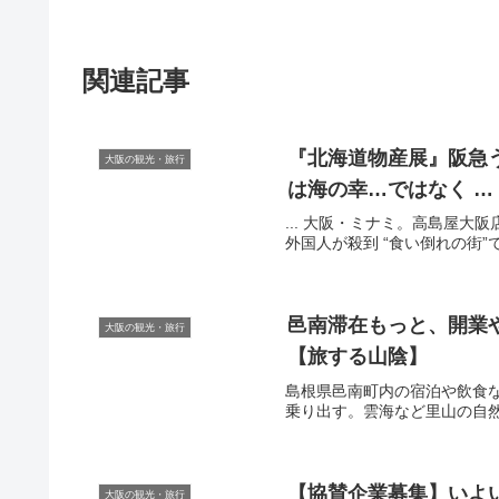
関連記事
『北海道物産展』阪急
大阪の観光・旅行
は海の幸…ではなく …
... 大阪・ミナミ。高島屋大
外国人が殺到 “食い倒れの街”で
邑南滞在もっと、開業
大阪の観光・旅行
【旅する山陰】
島根県邑南町内の宿泊や飲食
乗り出す。雲海など里山の自然を
【協賛企業募集】いよ
大阪の観光・旅行