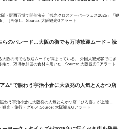
阪・関西万博で開催決定「観光クロスオーバーフェス2025」「観
」［画像1:…Source: 大阪観光Gアラート
生らのパレード…
大阪
の街でも万博歓迎ムード – 読
る大阪の街でも歓迎ムードが高まっている。 外国人観光客でにぎ
は、万博参加国の食材を用いた...Source: 大阪観光Gアラート
アム"で賑わう宇治小倉に
大阪
発の人気とんかつ店
賑わう宇治小倉に大阪発の人気とんかつ店「ひろ喜」が上陸 ...
 京都情報・観光・旅行・グルメ.Source: 大阪観光Gアラート
ーヨーク・タイムズが2025年に行くべき街を発表