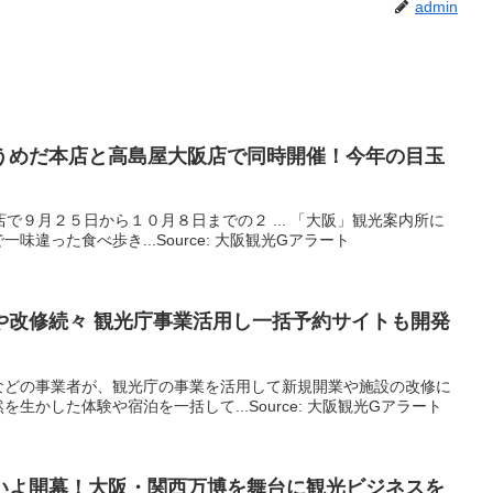
admin
うめだ本店と高島屋
大阪
店で同時開催！今年の目玉
阪店で９月２５日から１０月８日までの２ ... 「大阪」観光案内所に
一味違った食べ歩き...Source: 大阪観光Gアラート
や改修続々
観光
庁事業活用し一括予約サイトも開発
などの事業者が、観光庁の事業を活用して新規開業や施設の改修に
生かした体験や宿泊を一括して...Source: 大阪観光Gアラート
いよ開幕！
大阪
・関西万博を舞台に
観光
ビジネスを