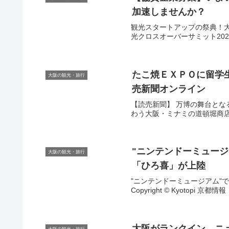
加速しませんか？
観光スタートアップの祭典！大
光クロスオーバーサミット2025
たこ焼ＥＸＰＯに留学
大阪の観光・旅行
売新聞オンライン
【読売新聞】 万博の舞台とな
わう大阪・ミナミの道頓堀商店街
"ニンテンドーミュージ
大阪の観光・旅行
「ひろ喜」が上陸
"ニンテンドーミュージアム"で
Copyright © Kyotopi
大阪
がランクイン、ニュ
大阪の観光・旅行