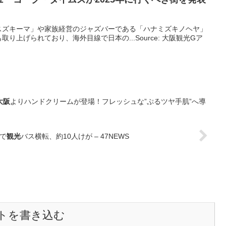
スズキーマ」や家族経営のジャズバーである「ハナミズキノヘヤ」
り上げられており、海外目線で日本の...Source: 大阪観光Gア
大阪
よりハンドクリームが登場！フレッシュな”ぷるツヤ手肌”へ導
で
観光
バス横転、約10人けが – 47NEWS
トを書き込む