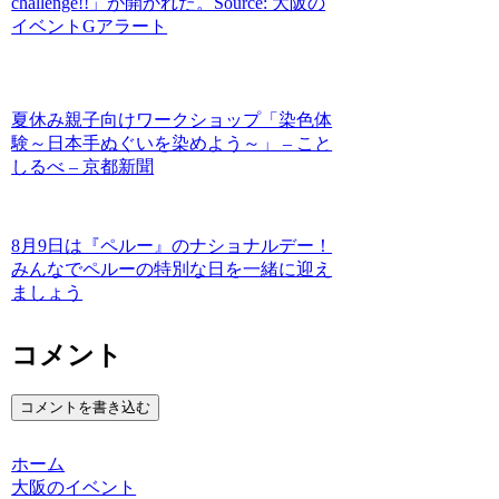
challenge!!」が開かれた。Source: 大阪の
イベントGアラート
夏休み親子向けワークショップ「染色体
験～日本手ぬぐいを染めよう～」 – こと
しるべ – 京都新聞
8月9日は『ペルー』のナショナルデー！
みんなでペルーの特別な日を一緒に迎え
ましょう
コメント
コメントを書き込む
ホーム
大阪のイベント