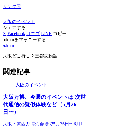
リンク元
大阪のイベント
シェアする
X
Facebook
はてブ
LINE
コピー
adminをフォローする
admin
大阪どこ行こ？三都恋物語
関連記事
大阪のイベント
大阪
万博、今週の
イベント
は 次世
代通信の疑似体験など（5月26
日〜）
大阪・関西万博の会場で5月26日〜6月1