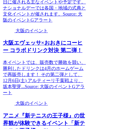
日に催される主なイベントや予定です。
ナショナルデーでは各国・地域の式典と
文化イベントが催されます。Source: 大
阪のイベントGアラート
大阪のイベント
大阪
エヴェッサ×おおきにコーヒ
ー コラボドリンク対決 第二弾！
本イベントでは、販売数で勝敗を競い、
勝利したドリンクは4月のホームゲーム
で再販売します！ その第二弾として、
12月6日(土) アルティーリ千葉戦より、
坂本聖芽...Source: 大阪のイベントGアラ
ート
大阪のイベント
アニメ『新テニスの王子様』の世
界観が体験できる
イベント
「新テ