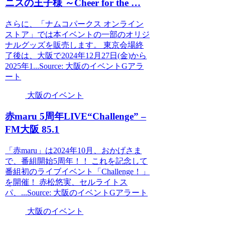
ニスの王子様 ～Cheer for the …
さらに、「ナムコパークス オンライン
ストア」では本イベントの一部のオリジ
ナルグッズを販売します。 東京会場終
了後は、大阪で2024年12月27日(金)から
2025年1...Source: 大阪のイベントGアラ
ート
大阪のイベント
赤maru 5周年LIVE“Challenge” –
FM
大阪
85.1
「赤maru」は2024年10月、おかげさま
で、番組開始5周年！！ これを記念して
番組初のライブイベント「Challenge！」
を開催！ 赤松悠実、セルライトス
パ、...Source: 大阪のイベントGアラート
大阪のイベント