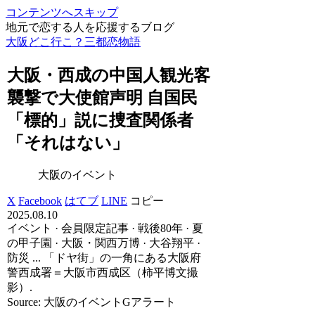
コンテンツへスキップ
地元で恋する人を応援するブログ
大阪どこ行こ？三都恋物語
大阪
・西成の中国人観光客
襲撃で大使館声明 自国民
「標的」説に捜査関係者
「それはない」
大阪のイベント
X
Facebook
はてブ
LINE
コピー
2025.08.10
イベント · 会員限定記事 · 戦後80年 · 夏
の甲子園 · 大阪・関西万博 · 大谷翔平 ·
防災 ... 「ドヤ街」の一角にある大阪府
警西成署＝大阪市西成区（柿平博文撮
影）.
Source: 大阪のイベントGアラート