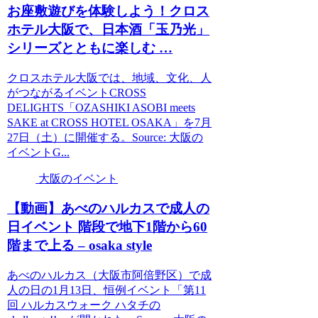
お座敷遊びを体験しよう！クロス
ホテル
大阪
で、日本酒「玉乃光」
シリーズとともに楽しむ …
クロスホテル大阪では、地域、文化、人
がつながるイベントCROSS
DELIGHTS「OZASHIKI ASOBI meets
SAKE at CROSS HOTEL OSAKA」を7月
27日（土）に開催する。Source: 大阪の
イベントG...
大阪のイベント
【動画】あべのハルカスで成人の
日
イベント
階段で地下1階から60
階まで上る – osaka style
あべのハルカス（大阪市阿倍野区）で成
人の日の1月13日、恒例イベント「第11
回 ハルカスウォーク ハタチの