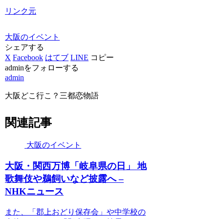
リンク元
大阪のイベント
シェアする
X
Facebook
はてブ
LINE
コピー
adminをフォローする
admin
大阪どこ行こ？三都恋物語
関連記事
大阪のイベント
大阪
・関西万博「岐阜県の日」 地
歌舞伎や鵜飼いなど披露へ –
NHKニュース
また、「郡上おどり保存会」や中学校の