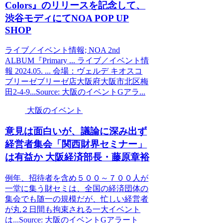
Colors』のリリースを記念して、
渋谷モディにてNOA POP UP
SHOP
ライブ／イベント情報; NOA 2nd
ALBUM『Primary ... ライブ／イベント情
報 2024.05. ... 会場：ヴェルデ キオスコ
ブリーゼブリーゼ店大阪府大阪市北区梅
田2-4-9...Source: 大阪のイベントGアラ...
大阪のイベント
意見は面白いが、議論に深み出ず
経営者集会「関西財界セミナー」
は有益か
大阪
経済部長・藤原章裕
例年、招待者を含め５００～７００人が
一堂に集う財セミは、全国の経済団体の
集会でも随一の規模だが、忙しい経営者
が丸２日間も拘束される一大イベント
は...Source: 大阪のイベントGアラート