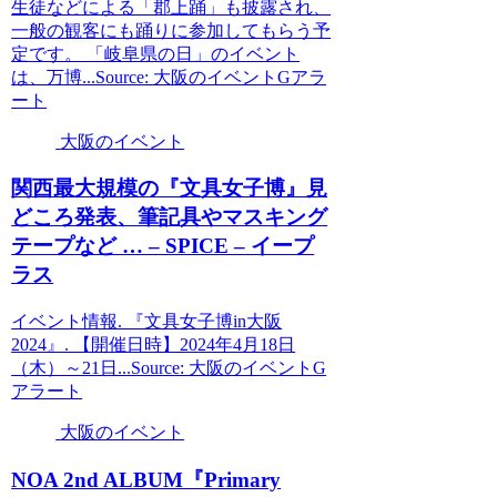
生徒などによる「郡上踊」も披露され、
一般の観客にも踊りに参加してもらう予
定です。 「岐阜県の日」のイベント
は、万博...Source: 大阪のイベントGアラ
ート
大阪のイベント
関西最大規模の『文具女子博』見
どころ発表、筆記具やマスキング
テープなど … – SPICE – イープ
ラス
イベント情報. 『文具女子博in大阪
2024』. 【開催日時】2024年4月18日
（木）～21日...Source: 大阪のイベントG
アラート
大阪のイベント
NOA 2nd ALBUM『Primary