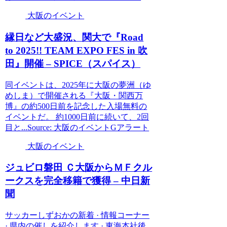
大阪のイベント
縁日など大盛況、関大で『Road
to 2025!! TEAM EXPO FES in 吹
田』開催 – SPICE（スパイス）
同イベントは、2025年に大阪の夢洲（ゆ
めしま）で開催される『大阪・関西万
博』の約500日前を記念した入場無料の
イベントだ。 約1000日前に続いて、2回
目と...Source: 大阪のイベントGアラート
大阪のイベント
ジュビロ磐田 Ｃ
大阪
からＭＦクル
ークスを完全移籍で獲得 – 中日新
聞
サッカーしずおかの新着 · 情報コーナー
· 県内の催しを紹介します · 東海本社後