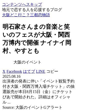
コンテンツへスキップ
地元で恋する人を応援するブログ
大阪どこ行こ？三都恋物語
明石家さんまの音楽と笑
いのフェスが
大阪
・関西
万博内で開催 ナイナイ岡
村、やすとも
大阪のイベント
X
Facebook
はてブ
LINE
コピー
2025.08.16
出演者の発表に伴い「イベント観覧予約
付き大阪・関西万博入場チケット」の抽
選販売が本日8月15日（金）にチケット
ぴあで開始された。詳細はオフィシャ
ル ...
Source: 大阪のイベントGアラート