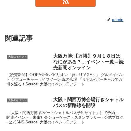
admin
関連記事
大阪
万博:【万博】９月１８日は
大阪のイベント
なにがある？…
イベント
一覧 – 読
売新聞オンライン
【読売新聞】◇ORA外食パビリオン「宴～UTAGE～」 グルメイベン
ト ◇フューチャーライフゾーン 風の広場 「リアル×バーチャルで万
博を巡る！Source: 大阪のイベントGアラート
大阪
・関西万博会場行きシャトル
大阪のイベント
バスの新路線を開設
... 大阪・関西万博 西ゲートシャトルバス予約サイト」にて予約 ...
関連イベント · 未来社会ショーケース · スタンプラリー · 公式ブログ
· 公式SNS.Source: 大阪のイベントGアラート