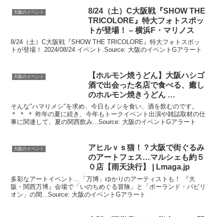
8/24（土）C
大阪
戦『SHOW THE
大阪のイベント
TRICOLORE』特大フォトスポッ
トが登場！ – 横浜F・マリノス
8/24（土）C大阪戦『SHOW THE TRICOLORE』特大フォトスポッ
トが登場！ 2024/08/24 イベント.Source: 大阪のイベントGアラート
【ホルモン焼うどん】
大阪
ハシゴ
大阪のイベント
酒で出会った名店で食べる、癒し
のホルモン焼きうどん …
そんな"ハマりメシ"を求め、今日もメシを食い、酒を飲むのです。
＊ ＊ ＊ 昨年の夏に続き、今年もトークイベント出演や雑誌取材の仕
事に関連して、夏の関西飲み...Source: 大阪のイベントGアラート
アヒルｖｓ猫！？
大阪
で街ぐるみ
大阪のイベント
のアートフェス…マルシェも約５
０店【雨天決行】 | Lmaga.jp
多彩なアートイベント…「万博」ゆかりのアーティストも！ 『大
阪・関西万博』会場で「いのちめぐる冒険」と「ポーランド・パビリ
オン」の間...Source: 大阪のイベントGアラート