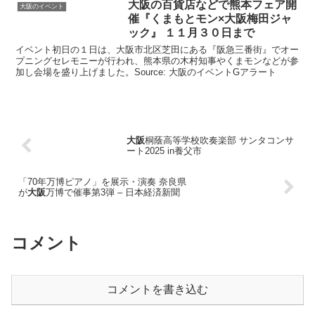
大阪
の百貨店などで熊本フェア開
大阪のイベント
催『くまもとモン×
大阪
梅田ジャ
ック』 １１月３０日まで
イベント初日の１日は、大阪市北区芝田にある『阪急三番街』でオー
プニングセレモニーが行われ、熊本県の木村知事やくまモンなどが参
加し会場を盛り上げました。Source: 大阪のイベントGアラート
大阪
桐蔭高等学校吹奏楽部 サンタコンサ
ート2025 in養父市
「70年万博ピアノ」を展示・演奏 奈良県
が
大阪
万博で催事第3弾 – 日本経済新聞
コメント
コメントを書き込む