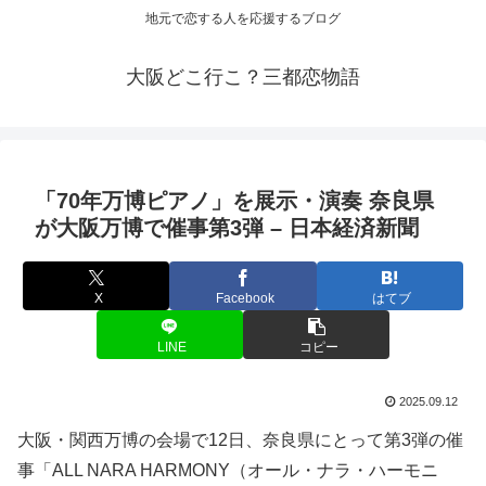
地元で恋する人を応援するブログ
大阪どこ行こ？三都恋物語
「70年万博ピアノ」を展示・演奏 奈良県
が
大阪
万博で催事第3弾 – 日本経済新聞
X
Facebook
はてブ
LINE
コピー
2025.09.12
大阪・関西万博の会場で12日、奈良県にとって第3弾の催
事「ALL NARA HARMONY（オール・ナラ・ハーモニ