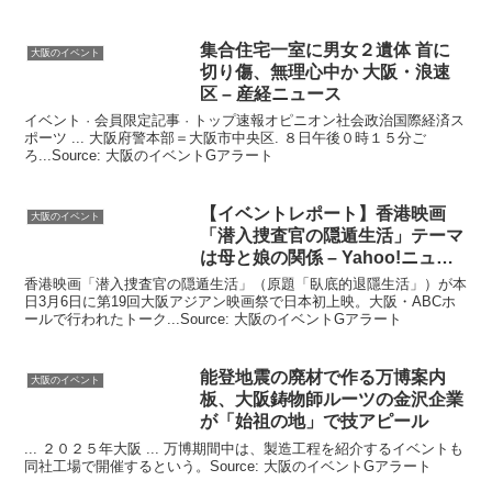
ト
集合住宅一室に男女２遺体 首に
大阪のイベント
切り傷、無理心中か
大阪
・浪速
区 – 産経ニュース
イベント · 会員限定記事 · トップ速報オピニオン社会政治国際経済ス
ポーツ ... 大阪府警本部＝大阪市中央区. ８日午後０時１５分ご
ろ...Source: 大阪のイベントGアラート
【
イベント
レポート】香港映画
大阪のイベント
「潜入捜査官の隠遁生活」テーマ
は母と娘の関係 – Yahoo!ニュー
ス
香港映画「潜入捜査官の隠遁生活」（原題「臥底的退隱生活」）が本
日3月6日に第19回大阪アジアン映画祭で日本初上映。大阪・ABCホ
ールで行われたトーク...Source: 大阪のイベントGアラート
能登地震の廃材で作る万博案内
大阪のイベント
板、
大阪
鋳物師ルーツの金沢企業
が「始祖の地」で技アピール
... ２０２５年大阪 ... 万博期間中は、製造工程を紹介するイベントも
同社工場で開催するという。Source: 大阪のイベントGアラート