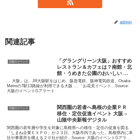
admin
関連記事
「グラングリーン
大阪
」おすすめ
大阪のイベント
レストラン＆カフェは？南館・北
館・うめきた公園のおいしい …
... 大阪」は、JR大阪駅をはじめ、阪急電鉄、阪神電気鉄道、Osaka
Metroの7駅13路線が利用できる大阪 ... 「お花見イベント...Source:
大阪のイベントGアラート
関西圏の若者へ島根の企業ＰＲ
大阪のイベント
移住・定住促進
イベント 大阪
–
山陰中央新報デジタル
関西圏の若年層や学生を対象に島根県への移住・定住の促進を図る
「しまね企業ＥＸＰＯ」が２３日、大阪市内であった。島根県内に本
社や事業所を構える２０社が紹介...Source: 大阪のイベントGアラー