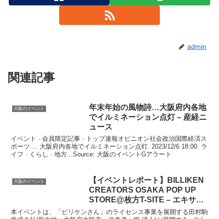
admin
関連記事
年末年始の風物詩…
大阪
府内各地
大阪のイベント
でイルミネーション点灯 – 産経ニ
ュース
イベント · 会員限定記事 · トップ速報オピニオン社会政治国際経済ス
ポーツ ... 大阪府内各地でイルミネーション点灯. 2023/12/6 18:00. ラ
イフ · くらし · 地方...Source: 大阪のイベントGアラート
【
イベント
レポート】BILLIKEN
大阪のイベント
CREATORS OSAKA POP UP
STORE@枚方T-SITE – エキサイ
ト
本イベントは、「ビリケンさん」のライセンス事業を展開する田村駒