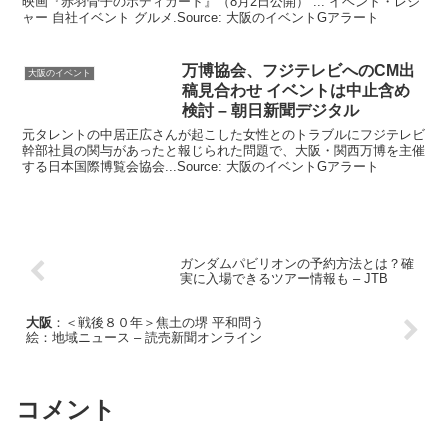
映画『赤羽骨子のボディガード』（8月2日公開） ... イベント・レジ
ャー 自社イベント グルメ.Source: 大阪のイベントGアラート
万博協会、フジテレビへのCM出
大阪のイベント
稿見合わせ
イベント
は中止含め
検討 – 朝日新聞デジタル
元タレントの中居正広さんが起こした女性とのトラブルにフジテレビ
幹部社員の関与があったと報じられた問題で、大阪・関西万博を主催
する日本国際博覧会協会...Source: 大阪のイベントGアラート
ガンダムパビリオンの予約方法とは？確
実に入場できるツアー情報も – JTB
大阪
：＜戦後８０年＞焦土の堺 平和問う
絵：地域ニュース – 読売新聞オンライン
コメント