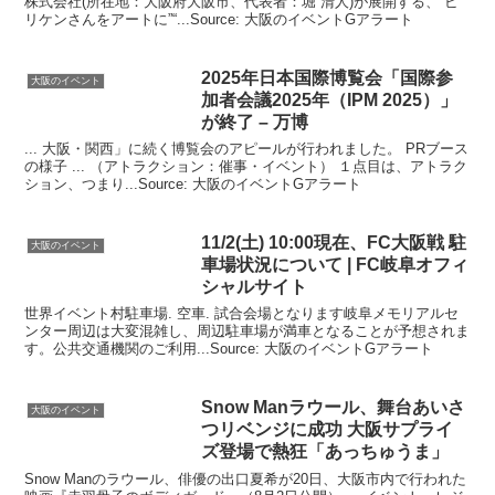
株式会社(所在地：大阪府大阪市、代表者：堀 清人)が展開する、“ビ
リケンさんをアートに”“...Source: 大阪のイベントGアラート
2025年日本国際博覧会「国際参
大阪のイベント
加者会議2025年（IPM 2025）」
が終了 – 万博
... 大阪・関西」に続く博覧会のアピールが行われました。 PRブース
の様子 ... （アトラクション：催事・イベント） １点目は、アトラク
ション、つまり...Source: 大阪のイベントGアラート
11/2(土) 10:00現在、FC
大阪
戦 駐
大阪のイベント
車場状況について | FC岐阜オフィ
シャルサイト
世界イベント村駐車場. 空車. 試合会場となります岐阜メモリアルセ
ンター周辺は大変混雑し、周辺駐車場が満車となることが予想されま
す。公共交通機関のご利用...Source: 大阪のイベントGアラート
Snow Manラウール、舞台あいさ
大阪のイベント
つリベンジに成功
大阪
サプライ
ズ登場で熱狂「あっちゅうま」
Snow Manのラウール、俳優の出口夏希が20日、大阪市内で行われた