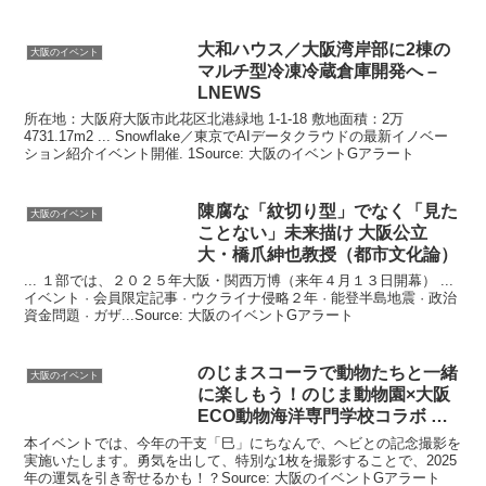
大和ハウス／
大阪
湾岸部に2棟の
大阪のイベント
マルチ型冷凍冷蔵倉庫開発へ –
LNEWS
所在地：大阪府大阪市此花区北港緑地 1-1-18 敷地面積：2万
4731.17m2 ... Snowflake／東京でAIデータクラウドの最新イノベー
ション紹介イベント開催. 1Source: 大阪のイベントGアラート
陳腐な「紋切り型」でなく「見た
大阪のイベント
ことない」未来描け
大阪
公立
大・橋爪紳也教授（都市文化論）
... １部では、２０２５年大阪・関西万博（来年４月１３日開幕） ...
イベント · 会員限定記事 · ウクライナ侵略２年 · 能登半島地震 · 政治
資金問題 · ガザ...Source: 大阪のイベントGアラート
のじまスコーラで動物たちと一緒
大阪のイベント
に楽しもう！のじま動物園×
大阪
ECO動物海洋専門学校コラボ …
本イベントでは、今年の干支「巳」にちなんで、ヘビとの記念撮影を
実施いたします。勇気を出して、特別な1枚を撮影することで、2025
年の運気を引き寄せるかも！？Source: 大阪のイベントGアラート