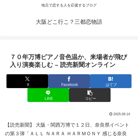
地元で恋する人を応援するブログ
大阪どこ行こ？三都恋物語
７０年万博ピアノ音色温か、来場者が飛び
入り演奏楽しむ – 読売新聞オンライン
X
Facebook
はてブ
LINE
コピー
2025.09.14
【読売新聞】 大阪・関西万博で１２日、奈良県イベント
の第３弾「ＡＬＬ ＮＡＲＡ ＨＡＲＭＯＮＹ 感じる奈良