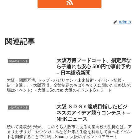
admin
関連記事
大阪
万博フードコート、指定席な
大阪のイベント
ら子連れも安心 500円で事前予約
– 日本経済新聞
大阪・関西万博. トップ · パビリオン・未来技術 · イベント情報 ·
街・交通 ... ・大阪万博、全館制覇のおばあちゃんに聞いた攻略法 穴
場はイベント; ・大阪...Source: 大阪のイベントGアラート
大阪
ＳＤＧｓ達成目指したビジ
大阪のイベント
ネスのアイデア競うコンテスト –
NHKニュース
続いて発表が行われ、このうち大阪市にある明星高校の生徒らは、ア
メリカザリガニやウシガエルなど外来の生物を料理して食べるイベン
トを開催することで生物...Source: 大阪のイベントGアラート