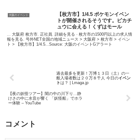
【枚方市】1/4.5 ポケモン
イベン
大阪のイベント
ト
が開催されるそうです。ピカチ
ュウに会える！くずはモール
... 大阪府 枚方市. 正社員. 詳細を見る · 枚方市の1500円以上の求人情
報を見る. 号外NET全国の地域ニュース > 大阪府 > 枚方市 > イベン
ト > 【枚方市】1/4.5...Source: 大阪のイベントGアラート
過去最多を更新！万博１３日（土）の一
般入場者数は２０万８千人 今日の
イベン
ト
は？ | Lmaga.jp
【夜の妖怪ツアー】闇の中の川下り…静
けさの中に水音が響く 「妖怪船」でホラ
ー体験 – YouTube
コメント