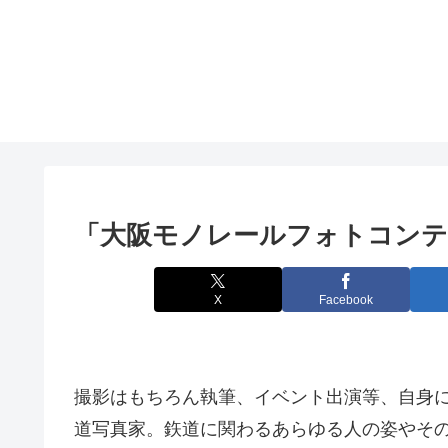
「
大阪
モノレールフォトコンテ
X
Facebook
撮影はもちろん執筆、イベント出演等、自身
道写真家。鉃道に関わるあらゆる人の姿やその地