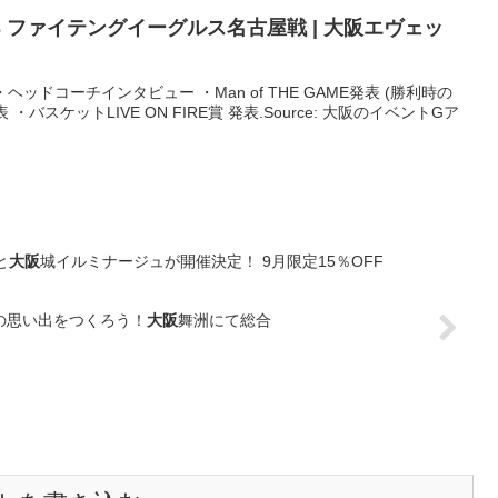
13 ファイテングイーグルス名古屋戦 |
大阪
エヴェッ
ヘッドコーチインタビュー ・Man of THE GAME発表 (勝利時の
表 ・バスケットLIVE ON FIRE賞 発表.Source: 大阪のイベントGア
と
大阪
城イルミナージュが開催決定！ 9月限定15％OFF
高の思い出をつくろう！
大阪
舞洲にて総合