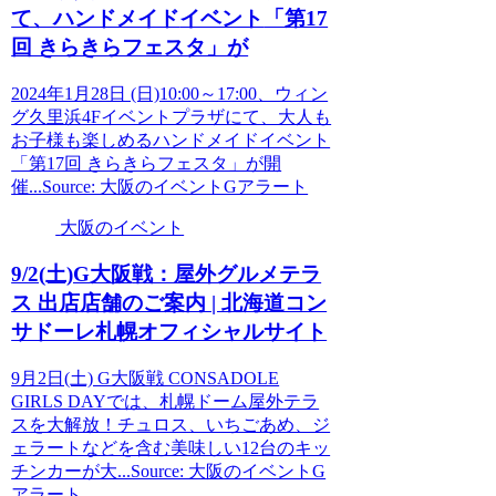
て、ハンドメイド
イベント
「第17
回 きらきらフェスタ」が
2024年1月28日 (日)10:00～17:00、ウィン
グ久里浜4Fイベントプラザにて、大人も
お子様も楽しめるハンドメイドイベント
「第17回 きらきらフェスタ」が開
催...Source: 大阪のイベントGアラート
大阪のイベント
9/2(土)G
大阪
戦：屋外グルメテラ
ス 出店店舗のご案内 | 北海道コン
サドーレ札幌オフィシャルサイト
9月2日(土) G大阪戦 CONSADOLE
GIRLS DAYでは、札幌ドーム屋外テラ
スを大解放！チュロス、いちごあめ、ジ
ェラートなどを含む美味しい12台のキッ
チンカーが大...Source: 大阪のイベントG
アラート