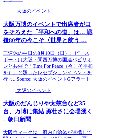
大阪のイベント
大阪
万博の
イベント
で出席者が口
をそろえた「平和への道」は… 戦
後80年の今こそ〈世界と舫う …
三連休の中日の8月10日（日）、ピース
ボートは大阪・関西万博の国連パビリオ
ンと共催で「Time For Peace（今こそ平和
を）」と題したレセプションイベントを
行っ...Source: 大阪のイベントGアラート
大阪のイベント
大阪
のだんじりや太鼓台など35
台、万博に集結 勇壮さに会場湧く
– 朝日新聞
大阪ウィークは、府内自治体が連携して