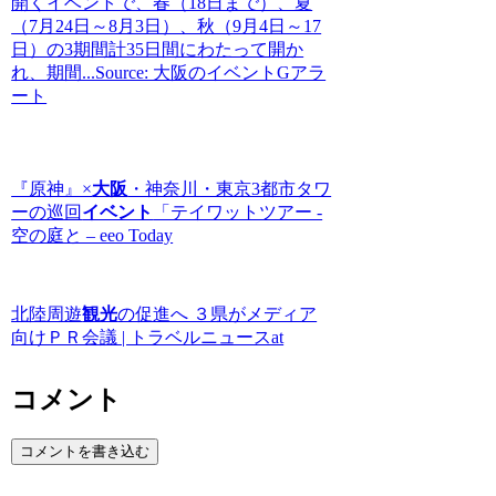
開くイベントで、春（18日まで）、夏
（7月24日～8月3日）、秋（9月4日～17
日）の3期間計35日間にわたって開か
れ、期間...Source: 大阪のイベントGアラ
ート
『原神』×
大阪
・神奈川・東京3都市タワ
ーの巡回
イベント
「テイワットツアー -
空の庭と – eeo Today
北陸周遊
観光
の促進へ ３県がメディア
向けＰＲ会議 | トラベルニュースat
コメント
コメントを書き込む