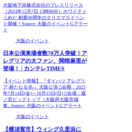
大阪地下街株式会社のプレスリリース
（2023年12月7日 13時00分）ホワイティ
うめだ 創業60周年のクリスマスイベン
ト開催！Source: 大阪のイベントGアラー
ト
大阪のイベント
日本公演来場者数70万人突破！ア
レグリアの大ファン、関根麻里が
登場！ | カンテレTIMES
【イベント情報】 『ダイハツ アレグリ
ア-新たなる光-』大阪公演 □会期：2023
年7月14日(金)～10月15日(日) □会場：森
ノ宮ビッグトップ（大阪府大阪市城
東...Source: 大阪のイベントGアラート
大阪のイベント
【横須賀市】ウィング久里浜に