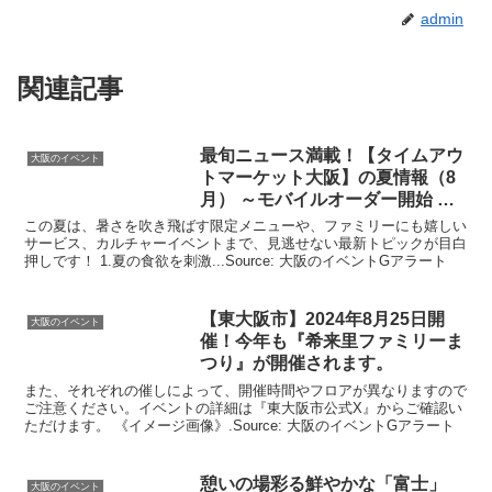
admin
関連記事
最旬ニュース満載！【タイムアウ
大阪のイベント
トマーケット
大阪
】の夏情報（8
月） ～モバイルオーダー開始 …
この夏は、暑さを吹き飛ばす限定メニューや、ファミリーにも嬉しい
サービス、カルチャーイベントまで、見逃せない最新トピックが目白
押しです！ 1.夏の食欲を刺激...Source: 大阪のイベントGアラート
【東
大阪
市】2024年8月25日開
大阪のイベント
催！今年も『希来里ファミリーま
つり』が開催されます。
また、それぞれの催しによって、開催時間やフロアが異なりますので
ご注意ください。イベントの詳細は『東大阪市公式X』からご確認い
ただけます。 《イメージ画像》.Source: 大阪のイベントGアラート
憩いの場彩る鮮やかな「富士」
大阪のイベント