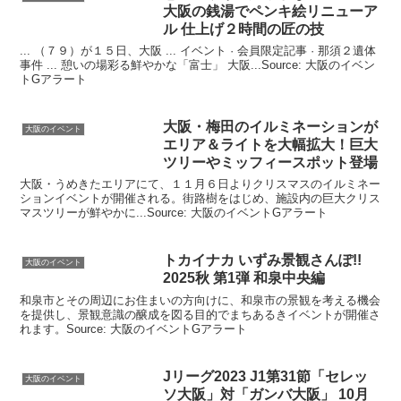
大阪
の銭湯でペンキ絵リニューア
ル 仕上げ２時間の匠の技
... （７９）が１５日、大阪 ... イベント · 会員限定記事 · 那須２遺体
事件 ... 憩いの場彩る鮮やかな「富士」 大阪...Source: 大阪のイベン
トGアラート
大阪
・梅田のイルミネーションが
大阪のイベント
エリア＆ライトを大幅拡大！巨大
ツリーやミッフィースポット登場
大阪・うめきたエリアにて、１１月６日よりクリスマスのイルミネー
ションイベントが開催される。街路樹をはじめ、施設内の巨大クリス
マスツリーが鮮やかに...Source: 大阪のイベントGアラート
トカイナカ いずみ景観さんぽ!!
大阪のイベント
2025秋 第1弾 和泉中央編
和泉市とその周辺にお住まいの方向けに、和泉市の景観を考える機会
を提供し、景観意識の醸成を図る目的でまちあるきイベントが開催さ
れます。Source: 大阪のイベントGアラート
Jリーグ2023 J1第31節「セレッ
大阪のイベント
ソ
大阪
」対「ガンバ
大阪
」 10月