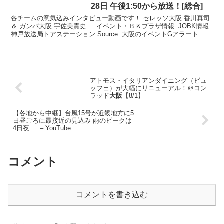
28日 午後1:50から放送！[総合]
各チームの意気込みインタビュー動画です！ セレッソ大阪 香川真司
＆ ガンバ大阪 宇佐美貴史 ... イベント・ＢＫプラザ情報: JOBK情報
神戸放送局トアステーション.Source: 大阪のイベントGアラート
アトモス・イタリアンダイニング（ビュ
ッフェ）が大幅にリニューアル！＠コン
ラッド
大阪
【8/1】
【各地から中継】台風15号が近畿地方に5
日昼ごろに最接近の見込み 雨のピークは
4日夜 … – YouTube
コメント
コメントを書き込む