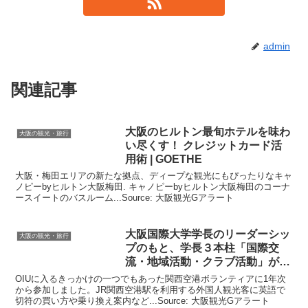
admin
関連記事
大阪
のヒルトン最旬ホテルを味わ
大阪の観光・旅行
い尽くす！ クレジットカード活
用術 | GOETHE
大阪・梅田エリアの新たな拠点、ディープな観光にもぴったりなキャ
ノピーbyヒルトン大阪梅田. キャノピーbyヒルトン大阪梅田のコーナ
ースイートのバスルーム...Source: 大阪観光Gアラート
大阪
国際大学学長のリーダーシッ
大阪の観光・旅行
プのもと、学長３本柱「国際交
流・地域活動・クラブ活動」が４
…
OIUに入るきっかけの一つでもあった関西空港ボランティアに1年次
から参加しました。JR関西空港駅を利用する外国人観光客に英語で
切符の買い方や乗り換え案内など...Source: 大阪観光Gアラート