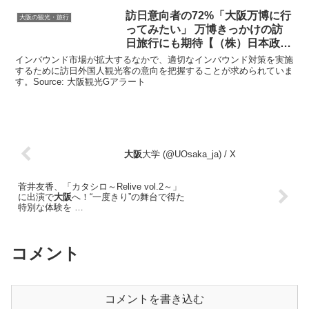
訪日意向者の72%「
大阪
万博に行
大阪の観光・旅行
ってみたい」 万博きっかけの訪
日旅行にも期待【（株）日本政策
…
インバウンド市場が拡大するなかで、適切なインバウンド対策を実施
するために訪日外国人観光客の意向を把握することが求められていま
す。Source: 大阪観光Gアラート
大阪
大学 (@UOsaka_ja) / X
菅井友香、「カタシロ～Relive vol.2～」
に出演で
大阪
へ！“一度きり”の舞台で得た
特別な体験を …
コメント
コメントを書き込む