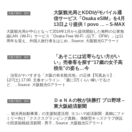
大阪観光
局とKDDIがモバイル通
大阪の観光・旅行
信サービス「Osaka eSIM」を4月
13日より提供！povo … – S-MAX
大阪観光局が中心となって2014年1月から提供開始した無料の公衆無
線LAN（Wi-Fi）サービス「Osaka Free Wi-Fi（以下、OFW）」は11
周年を迎え、外国人旅行者をはじめ...Source: 大阪観光Gアラート
「あそこには近寄らない方がい
大阪の観光・旅行
い」売春客を探す“17歳の女子高
校生”の姿も…今
、治安がヤバすぎる「大阪の有名観光地」の正体【写真あり】.
12/7(土) 17:00. 文春オンライン. 「週に3万くらい稼いでるけ
ど、...Source: 大阪観光Gアラート
ＤｅＮＡの牧が決勝打 プロ野球 –
大阪の観光・旅行
東
大阪
経済新聞
... 観光再始動事業」の支援制度活用. ヨコハマ経済新聞 · 真鶴にファ
ミリー向け「クスクスグランピング真鶴」 体験型キッズクラブ併設.
小田原箱根経済新聞 · 男子...Source: 大阪観光Gアラート