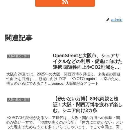
admin
関連記事
OpenStreetと
大阪
市、シェアサ
大阪の観光・旅行
イクルなどの利用・促進に向けた
連携 回遊性向上やCO2削減を目
指す
大阪市24区では、2025年の大阪・関西万博を見据え、来街者の回遊
性向上を目指す ... 観光に向けてCP 「KYOTO again！ ～京のため、
明日のためにできること...Source: 大阪観光Gアラート
【歩かない万博】80代両親と検
大阪の観光・旅行
証！大阪・関西万博を疲れず楽し
む、シニア向け3カ条
EXPO'70の記憶があるシニア世代は、大阪・関西万博への興味・関
心が高い一方で、「混雑や歩くのが心配」「体力に自信がない」とい
った理由でためらう方も多くいらっしゃいます。そこで今回は、高齢