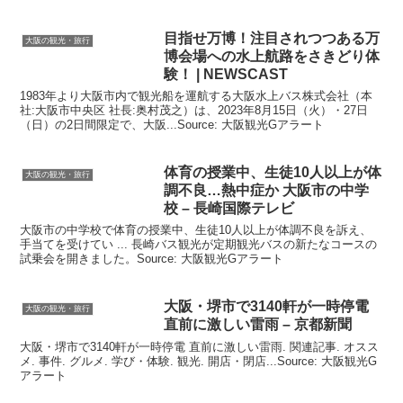
のシニア世代のために「歩かない万博」を計画。その3...
目指せ万博！注目されつつある万
大阪の観光・旅行
博会場への水上航路をさきどり体
験！ | NEWSCAST
1983年より大阪市内で観光船を運航する大阪水上バス株式会社（本
社:大阪市中央区 社長:奥村茂之）は、2023年8月15日（火）・27日
（日）の2日間限定で、大阪...Source: 大阪観光Gアラート
体育の授業中、生徒10人以上が体
大阪の観光・旅行
調不良…熱中症か
大阪
市の中学
校 – 長崎国際テレビ
大阪市の中学校で体育の授業中、生徒10人以上が体調不良を訴え、
手当てを受けてい ... 長崎バス観光が定期観光バスの新たなコースの
試乗会を開きました。Source: 大阪観光Gアラート
大阪
・堺市で3140軒が一時停電
大阪の観光・旅行
直前に激しい雷雨 – 京都新聞
大阪・堺市で3140軒が一時停電 直前に激しい雷雨. 関連記事. オスス
メ. 事件. グルメ. 学び・体験. 観光. 開店・閉店...Source: 大阪観光G
アラート