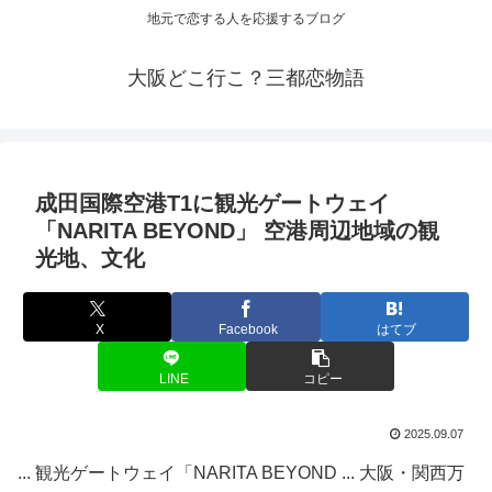
地元で恋する人を応援するブログ
大阪どこ行こ？三都恋物語
成田国際空港T1に
観光
ゲートウェイ
「NARITA BEYOND」 空港周辺地域の
観
光
地、文化
X
Facebook
はてブ
LINE
コピー
2025.09.07
... 観光ゲートウェイ「NARITA BEYOND ... 大阪・関西万