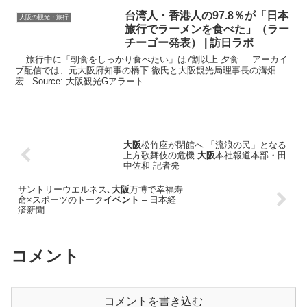
台湾人・香港人の97.8％が「日本
大阪の観光・旅行
旅行でラーメンを食べた」（ラー
チーゴー発表） | 訪日ラボ
... 旅行中に「朝食をしっかり食べたい」は7割以上 夕食 ... アーカイ
ブ配信では、元大阪府知事の橋下 徹氏と大阪観光局理事長の溝畑
宏...Source: 大阪観光Gアラート
大阪
松竹座が閉館へ 「流浪の民」となる
上方歌舞伎の危機
大阪
本社報道本部・田
中佐和 記者発
サントリーウエルネス､
大阪
万博で幸福寿
命×スポーツのトーク
イベント
– 日本経
済新聞
コメント
コメントを書き込む