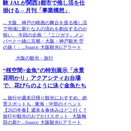
験 JALが関西3都市で推し活を仕
掛ける – 月刊「事業構想」
... 大阪、神戸の映画の舞台を巡る推し活
で地域に新たな人の流れを創出するのが
狙い。 今回の企画「『ニジガク』メン
バーと一緒に京都・大阪・神戸観光 空
の旅！」...Source: 大阪観光Gアラート
大阪の観光・旅行
“桜空間×金魚”の特別展示「水景
花明かり」アクアシティお台場
で、花びらのように泳ぐ金魚たち
... 旅行や週末日帰り観光におすすめ、絶
景スポットも · 東海・中部のイベント
【2025年春】週末＆春休みはどこ行く？
旅行や観光のおでかけスポット · 大阪梅
田の新た...Source: 大阪観光Gアラート