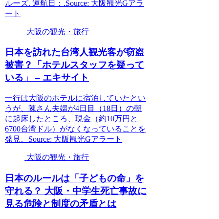
ルーズ. 運航日：.Source: 大阪観光Gアラ
ート
大阪の観光・旅行
日本を訪れた台湾人
観光
客が窃盗
被害？「ホテルスタッフを疑って
いる」 – エキサイト
一行は大阪のホテルに宿泊していたとい
うが、陳さん夫婦が4日目（18日）の朝
に起床したところ、現金（約10万円と
6700台湾ドル）がなくなっていることを
発見。Source: 大阪観光Gアラート
大阪の観光・旅行
日本のルールは「子どもの命」を
守れる？
大阪
・中学生死亡事故に
見る危険と制度の矛盾とは