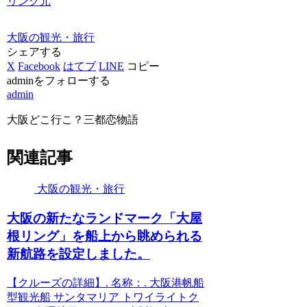
リンク元
大阪の観光・旅行
シェアする
X
Facebook
はてブ
LINE
コピー
adminをフォローする
admin
大阪どこ行こ？三都恋物語
関連記事
大阪の観光・旅行
大阪
の新たなランドマーク「大屋
根リング」を船上から眺められる
新航路を設定しました。
【クルーズの詳細】. 名称：. 大阪港帆船
型観光船 サンタマリア トワイライトク