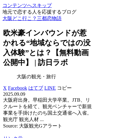
コンテンツへスキップ
地元で恋する人を応援するブログ
大阪どこ行こ？三都恋物語
欧米豪インバウンドが惹
かれる“地域ならではの没
入体験”とは？【無料動画
公開中】 | 訪日ラボ
大阪の観光・旅行
X
Facebook
はてブ
LINE
コピー
2025.09.09
大阪府出身。早稲田大学卒業。JTB、リ
クルートを経て、観光ベンチャーで新規
事業を手掛けたのち国土交通省へ入省。
観光庁 観光人材 ...
Source: 大阪観光Gアラート