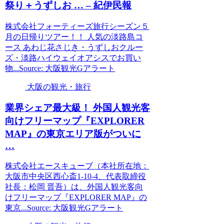
祭り＋うずしお … – 紀伊民報
株式会社フォーティーズ旅行シーズン５
月の日帰りツアー！！ 人気の淡路島コ
ース あわじ花さじき・うずしおクルー
ズ・淡路ハイウェイオアシスでお買い
物...Source: 大阪観光Gアラート
大阪の観光・旅行
業界シェア最大級！ 外国人
観光
客
向けフリーマップ『EXPLORER
MAP』の東京エリア版がついに
…
株式会社エースキューブ（本社所在地：
大阪市中央区西心斎1-10-4、代表取締役
社長：松岡 晋吾）は、外国人観光客向
けフリーマップ『EXPLORER MAP』の
東京...Source: 大阪観光Gアラート