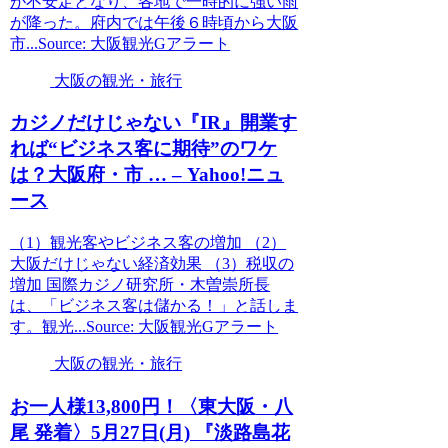
が不安定となり、各地で一時的に強い雨
が降った。府内では午後６時頃から大阪
市...Source: 大阪観光Gアラート
大阪の観光・旅行
カジノだけじゃない『IR』開業す
れば“ビジネス客に期待”のワケ
は？
大阪
府・市 … – Yahoo!ニュ
ース
（1）観光客やビジネス客の増加 （2）
大阪だけじゃない経済効果 （3）税収の
増加 国際カジノ研究所・木曽崇所長
は、「ビジネス客は儲かる！」と話しま
す。観光...Source: 大阪観光Gアラート
大阪の観光・旅行
お一人様13,800円！〈東
大阪
・八
尾 発着〉5月27日(月) 『淡路島花