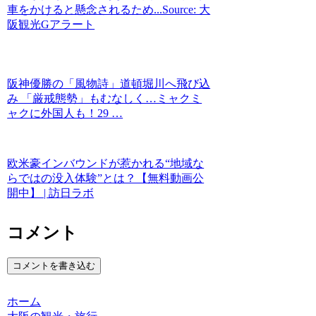
車をかけると懸念されるため...Source: 大
阪観光Gアラート
阪神優勝の「風物詩」道頓堀川へ飛び込
み 「厳戒態勢」もむなしく…ミャクミ
ャクに外国人も！29 …
欧米豪インバウンドが惹かれる“地域な
らではの没入体験”とは？【無料動画公
開中】 | 訪日ラボ
コメント
コメントを書き込む
ホーム