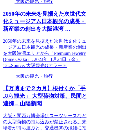
大阪の観光・旅行
2050年の未来を見据えた次世代文
化ミュージアム日本
観光
の成長・
新産業の創出を
大阪
港湾 …
2050年の未来を見据えた次世代文化ミュ
ージアム日本観光の成長・新産業の創出
を大阪港湾エリアから「Premium Jewelry
Dome Osaka」. 2023年11月24日（金）
12...Source: 大阪観光Gアラート
大阪の観光・旅行
【万博まで２カ月】根付くか「手
ぶら
観光
」 大型荷物対策、民間と
連携 – 山陽新聞
大阪・関西万博会場はスーツケースなど
の大型荷物の持ち込みが禁止される。来
場者が持ち運ぶと、交通機関の混雑に拍