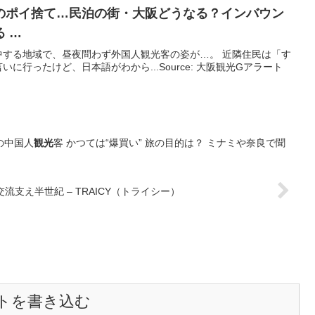
のポイ捨て…民泊の街・
大阪
どうなる？インバウン
 …
中する地域で、昼夜問わず外国人観光客の姿が…。 近隣住民は「す
に行ったけど、日本語がわから...Source: 大阪観光Gアラート
の中国人
観光
客 かつては“爆買い” 旅の目的は？ ミナミや奈良で聞
交流支え半世紀 – TRAICY（トライシー）
トを書き込む