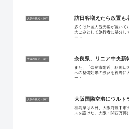
訪日客増えたら放置も
大阪の観光・旅行
多くは外国人観光客が置いて
大ごみとして旅行者に処分しても
ート
奈良県、リニア中央新幹
大阪の観光・旅行
また、「奈良市附近」駅周辺
への整備効果の波及を視野に入れ
ート
大阪
国際空港にウルト
大阪の観光・旅行
福島県は８日、大阪府豊中市
スを設けた。大阪・関西万博に合