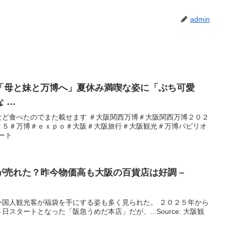
admin
「母と妹と万博へ」夏休み満喫な姿に「ぶち可愛
 …
など食べたのでまた載せます ＃大阪関西万博＃大阪関西万博２０２
２５＃万博＃ｅｘｐｏ＃大阪＃大阪旅行＃大阪観光＃万博パビリオ
ラート
が売れた？昨今物価高も
大阪
の百貨店は好調 –
外国人観光客が福袋を手にする姿も多く見られた。 ２０２５年から
スタートとなった「阪急うめだ本店」だが、...Source: 大阪観