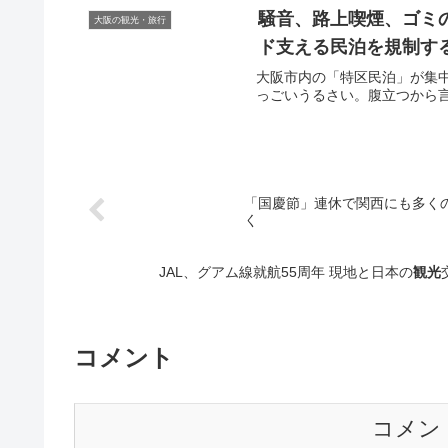
騒音、路上喫煙、ゴミ
大阪の観光・旅行
ド支える民泊を規制する
大阪市内の「特区民泊」が集
っごいうるさい。腹立つから言い
「国慶節」連休で関西にも多く
く
JAL、グアム線就航55周年 現地と日本の
観光
コメント
コメン