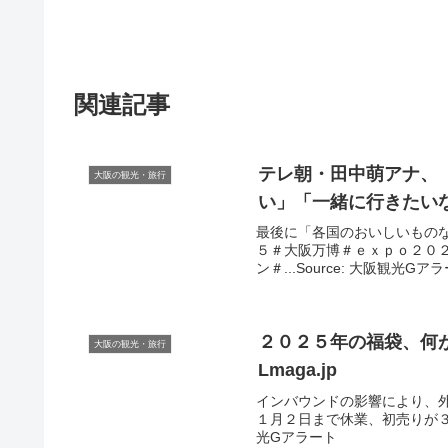
関連記事
テレ朝・田中萌アナ、
大阪の観光・旅行
い」「一緒に行きたいな
最後に「各国のおいしいもの
５＃大阪万博＃ｅｘｐｏ２０
ン＃...Source: 大阪観光Gア
２０２５年の福袋、何
大阪の観光・旅行
Lmaga.jp
インバウンドの影響により、
１月２日まで休業、初売りが３日
光Gアラート