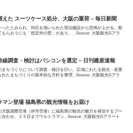
増えた スーツケース処分、
大阪
の重荷 – 毎日新聞
いったとみられ、対応を強いられた宿泊施設から悲鳴が上がる。粗
らおうにも「想定外の壁」があり、...Source: 大阪観光Gアラ
線調査・検討はパシコンを選定 – 日刊建産速報
のまちづくりについて調査・検討を行い、広域にわたる観光・産業
たまちづくりの基本的な方針を整理...Source: 大阪観光Gアラ
ラマン登場 福島県の
観光
情報をお届け
の大阪国際空港（伊丹空港）に福島県の観光の魅力を発信するブー
わせ、２５日までウルトラマン...Source: 大阪観光Gアラート