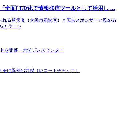
「全面LED化で情報発信ツールとして活用し …
られる通天閣（大阪市浪速区）と広告スポンサーと務める
観光Gアラート
ト
を開催 – 大学プレスセンター
デモに異例の共感（レコードチャイナ）