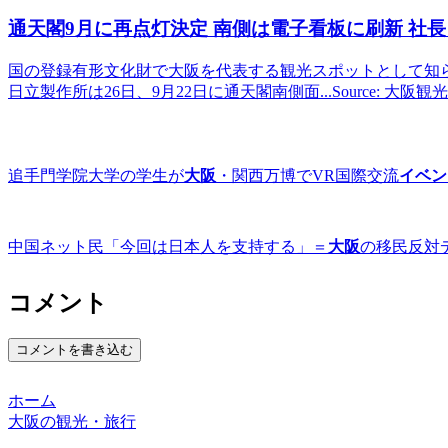
通天閣9月に再点灯決定 南側は電子看板に刷新 社長
国の登録有形文化財で大阪を代表する観光スポットとして知
日立製作所は26日、9月22日に通天閣南側面...Source: 大阪
追手門学院大学の学生が
大阪
・関西万博でVR国際交流
イベン
中国ネット民「今回は日本人を支持する」＝
大阪
の移民反対
コメント
コメントを書き込む
ホーム
大阪の観光・旅行