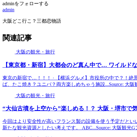
adminをフォローする
admin
大阪どこ行こ？三都恋物語
関連記事
大阪の観光・旅行
【東京都・新宿】大都会のど真ん中で… ワイルドな時間
東京の新宿で…！！！ · 【横浜グルメ】市役所の中で？！絶景を堪能
ば、たこ焼き？ユニバ？両方楽しめちゃう施設...Source: 大
大阪の観光・旅行
“大仙古墳を上空から”楽しめる！？
大阪
・堺市で
今回はより安全性が高いフランス製の設備を使う予定だとい
新たな観光資源としたい考えです。 ABC...Source: 大阪観光