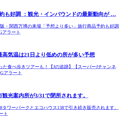
約も好調 ：
観光
・インバウンドの最新動向が …
0分）大阪・関西万博の来場「予想より多い」旅行商品予約も好調
光Gアラート
最高気温は21日より低めの所が多い予想
った食べ歩きツアーも！【Jの追跡】【スーパーJチャンネ
阪観光Gアラート
市
観光
案内所が3/31で閉所されます。
8タワーパークとエコハウス138で引き続き販売されます。
ラート