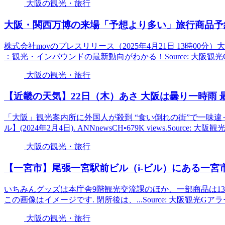
大阪の観光・旅行
大阪
・関西万博の来場「予想より多い」旅行商品予
株式会社movのプレスリリース（2025年4月21日 13時0
：観光・インバウンドの最新動向がわかる！Source: 大阪観
大阪の観光・旅行
【近畿の天気】22日（木）あさ
大阪
は曇り一時雨 
「大阪」観光案内所に外国人が殺到 “食い倒れの街”で一味違
ル】(2024年2月4日). ANNnewsCH•679K views.Source: 大
大阪の観光・旅行
【一宮市】尾張一宮駅前ビル（i-ビル）にある一宮
いちみんグッズは本庁舎9階観光交流課のほか、一部商品は13
この画像はイメージです. 閉所後は、...Source: 大阪観光Gア
大阪の観光・旅行