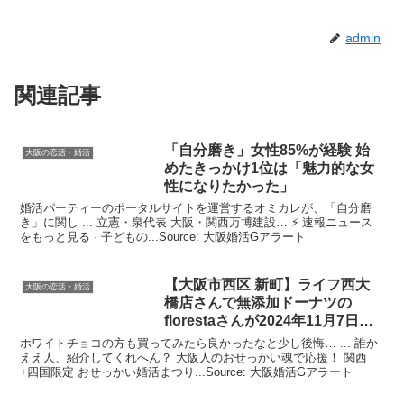
admin
関連記事
「自分磨き」女性85%が経験 始
大阪の恋活・婚活
めたきっかけ1位は「魅力的な女
性になりたかった」
婚活パーティーのポータルサイトを運営するオミカレが、「自分磨
き」に関し ... 立憲・泉代表 大阪・関西万博建設… ⚡ 速報ニュース
をもっと見る · 子どもの...Source: 大阪婚活Gアラート
【
大阪
市西区 新町】ライフ西大
大阪の恋活・婚活
橋店さんで無添加ドーナツの
florestaさんが2024年11月7日ま
で出店 …
ホワイトチョコの方も買ってみたら良かったなと少し後悔… ... 誰か
ええ人、紹介してくれへん？ 大阪人のおせっかい魂で応援！ 関西
+四国限定 おせっかい婚活まつり...Source: 大阪婚活Gアラート