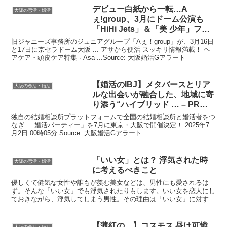
デビュー白紙から一転…A
大阪の恋活・婚活
ぇ!group、3月にドーム公演も
「HiHi Jets」＆「美 少年」ファ
ンが気を …
旧ジャニーズ事務所のジュニアグループ「Aぇ！group」が、3月16日
と17日に京セラドーム大阪 ... アサから便活 スッキリ情報満載！ ヘ
アケア・頭皮ケア特集 · Asa-...Source: 大阪婚活Gアラート
【
婚活
のIBJ】メタバースとリア
大阪の恋活・婚活
ルな出会いが融合した、地域に寄
り添う“ハイブリッド … – PR
TIMES
独自の結婚相談所プラットフォームで全国の結婚相談所と婚活者をつ
なぎ ... 婚活パーティー」を7月に東京・大阪で開催決定！ 2025年7
月2日 00時05分.Source: 大阪婚活Gアラート
「いい女」とは？ 浮気された時
大阪の恋活・婚活
に考えるべきこと
優しくて健気な女性や誰もが羨む美女などは、男性にも愛されるは
ず。そんな「いい女」でも浮気されたりもします。いい女を恋人にし
ておきながら、浮気してしまう男性。その理由は「いい女」に対する
間違った解釈にありました。浮気された時こそ、「いい女」と...
【薄紅の…】コスモス 昼は可憐
大阪の恋活・婚活