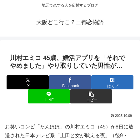
地元で恋する人を応援するブログ
大阪どこ行こ？三都恋物語
川村エミコ 45歳、
婚活
アプリを「それで
やめました」やり取りしていた男性が…
X
Facebook
はてブ
LINE
コピー
2025.10.09
お笑いコンビ「たんぽぽ」の川村エミコ（45）が8日に放
送された日本テレビ系「上田と女が吠える夜」（後9・