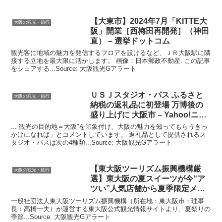
【大東市】2024年7月「KITTE
大
大阪の観光・旅行
阪
」開業［西梅田再開発］（神田
直） – 選挙ドットコム
観光客に地域の魅力を発信するフロアを設けるなど、ＪＲ大阪駅に隣
接する立地を最大限に活かします。 画像：日本郵政不動産. この記事
をシェアする...Source: 大阪観光Gアラート
ＵＳＪスタジオ・パス ふるさと
大阪の観光・旅行
納税の返礼品に初登場 万博後の
盛り上げに
大阪
市 – Yahoo!ニュ
ース
... 観光の目的地＝大阪”を印象付け、大阪の魅力を知ってもらうきっ
かけになれば」とコメントしています。 返礼品として提供されるス
タジオ・パスは次の4種類...Source: 大阪観光Gアラート
【東
大阪
ツーリズム振興機構厳
大阪の観光・旅行
選】東
大阪
の夏スイーツが今“ア
ツい”人気店舗から夏季限定メニ
ュー …
一般社団法人東大阪ツーリズム振興機構（所在地：東大阪市・理事
長：高橋一夫）が運営する東大阪公式観光情報サイトより、夏祭りの
季節...Source: 大阪観光Gアラート