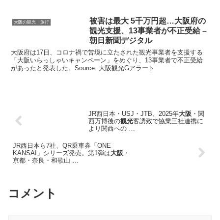
被害は最大 5千万円超…
大阪
府の
大阪の観光・旅行
観光
支援、13事業者が不正受給 –
朝日新聞デジタル
大阪府は17日、コロナ禍で苦境に立たされた観光事業者を支援する
「大阪いらっしゃいキャンペーン」をめぐり、13事業者で不正受給
があったと発表した。Source: 大阪観光Gアラート
JR西日本・USJ・JTB、2025年
大阪
・関
西万博後の
観光
客誘致で協業三社連携に
より関西への …
JR西日本ら7社、QR乗車券「ONE
KANSAI」シリーズ発売。第1弾は
大阪
・
京都・奈良・和歌山 …
コメント