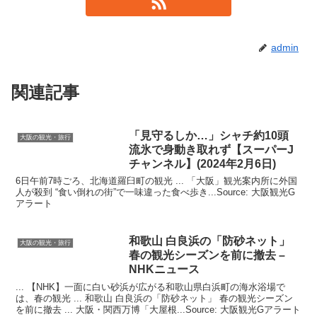
admin
関連記事
「見守るしか…」シャチ約10頭
大阪の観光・旅行
流氷で身動き取れず【スーパーJ
チャンネル】(2024年2月6日)
6日午前7時ごろ、北海道羅臼町の観光 ... 「大阪」観光案内所に外国
人が殺到 “食い倒れの街”で一味違った食べ歩き...Source: 大阪観光G
アラート
和歌山 白良浜の「防砂ネット」
大阪の観光・旅行
春の
観光
シーズンを前に撤去 –
NHKニュース
... 【NHK】一面に白い砂浜が広がる和歌山県白浜町の海水浴場で
は、春の観光 ... 和歌山 白良浜の「防砂ネット」 春の観光シーズン
を前に撤去 ... 大阪・関西万博「大屋根...Source: 大阪観光Gアラート