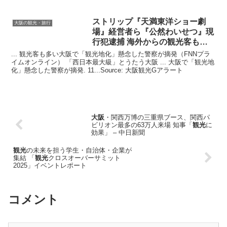
ストリップ『天満東洋ショー劇
大阪の観光・旅行
場』経営者ら『公然わいせつ』現
行犯逮捕 海外からの
観光
客も多
い …
... 観光客も多い大阪で「観光地化」懸念した警察が摘発（FNNプラ
イムオンライン） 「西日本最大級」とうたう大阪 ... 大阪で「観光地
化」懸念した警察が摘発. 11...Source: 大阪観光Gアラート
大阪
・関西万博の三重県ブース、関西パ
ビリオン最多の63万人来場 知事「
観光
に
効果」 – 中日新聞
観光
の未来を担う学生・自治体・企業が
集結 「
観光
クロスオーバーサミット
2025」イベントレポート
コメント