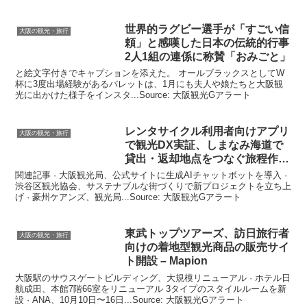
世界的ラグビー選手が「すごい信
大阪の観光・旅行
頼」と感嘆した日本の伝統的行事
2人1組の連係に称賛「おみごと」
と絵文字付きでキャプションを添えた。 オールブラックスとしてW
杯に3度出場経験があるバレットは、1月にも夫人や娘たちと大阪観
光に出かけた様子をインスタ...Source: 大阪観光Gアラート
レンタサイクル利用者向けアプリ
大阪の観光・旅行
で
観光
DX実証、しまなみ海道で
貸出・返却地点をつなぐ旅程作成
…
関連記事 · 大阪観光局、公式サイトに生成AIチャットボットを導入 ·
渋谷区観光協会、サステナブルな街づくりで新プロジェクトを立ち上
げ · 豪州ケアンズ、観光局...Source: 大阪観光Gアラート
東武トップツアーズ、訪日旅行者
大阪の観光・旅行
向けの着地型
観光
商品の販売サイ
ト開設 – Mapion
大阪駅のサウスゲートビルディング、大規模リニューアル · ホテル日
航成田、本館7階66室をリニューアル 3タイプのスタイルルームを新
設 · ANA、10月10日〜16日...Source: 大阪観光Gアラート