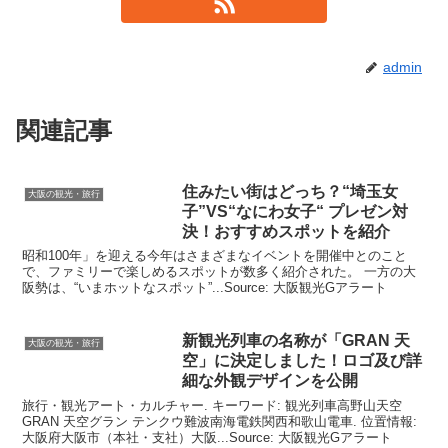
admin
関連記事
住みたい街はどっち？“埼玉女
大阪の観光・旅行
子”VS“なにわ女子“ プレゼン対
決！おすすめスポットを紹介
昭和100年」を迎える今年はさまざまなイベントを開催中とのこと
で、ファミリーで楽しめるスポットが数多く紹介された。 一方の大
阪勢は、“いまホットなスポット”...Source: 大阪観光Gアラート
新
観光
列車の名称が「GRAN 天
大阪の観光・旅行
空」に決定しました！ロゴ及び詳
細な外観デザインを公開
旅行・観光アート・カルチャー. キーワード: 観光列車高野山天空
GRAN 天空グラン テンクウ難波南海電鉄関西和歌山電車. 位置情報:
大阪府大阪市（本社・支社）大阪...Source: 大阪観光Gアラート