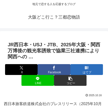
地元で恋する人を応援するブログ
大阪どこ行こ？三都恋物語
JR西日本・USJ・JTB、2025年
大阪
・関西
万博後の
観光
客誘致で協業三社連携により
関西への …
X
Facebook
はてブ
LINE
コピー
2025.10.16
西日本旅客鉄道株式会社のプレスリリース（2025年10月