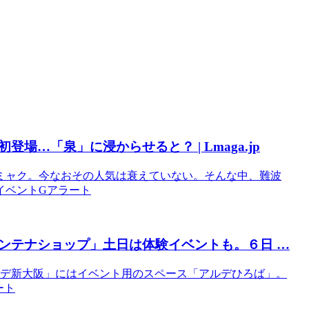
…「泉」に浸からせると？ | Lmaga.jp
ミャク。今なおその人気は衰えていない。そんな中、難波
のイベントGアラート
ンテナショップ」土日は体験
イベント
も。６日 …
ルデ新大阪」にはイベント用のスペース「アルデひろば」。
ート