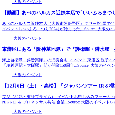
大阪のイベント
【動画】あべのハルカス近鉄本店で｢いいふろまつり｣ 銭湯
あべのハルカス近鉄本店（大阪市阿倍野区）タワー館4階で11月
イベント｢いいふろまつり2024｣が始まった。Source: 大阪
大阪のイベント
東灘区にある「阪神基地隊」で『護衛艦・潜水艦・掃
海上自衛隊「呉音楽隊」の演奏会も. イベント 東灘区 親子イベント 
『JR神戸駅～大阪駅』間が開業150周年...Source: 大阪のイ
大阪のイベント
【12月6日（土）・高松】「ジャパンツアー IR＆
フジ（8278・東証プライム）. イベントお申し込みフォーム · »
NIKKEI ＆ プロネクサス共催 企業...Source: 大阪のイベント
大阪のイベント