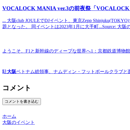
VOCALOCK MANIA ver.3の前夜祭「VOCALO
... 大阪club JOULEでDJイベント、東京Zepp Shinju
題となった。 同イベントは2023年1月に大手町...Source: 
ようこそ、F1と新幹線のディープな世界へ1：京都鉄道博物館
駐
大阪
ベトナム総領事、ナムディン・フットボールクラブと面会 – V
コメント
コメントを書き込む
ホーム
大阪のイベント