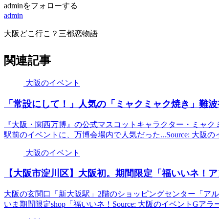
adminをフォローする
admin
大阪どこ行こ？三都恋物語
関連記事
大阪のイベント
「常設にして！」人気の「ミャクミャク焼き」難波初登場
『大阪・関西万博』の公式マスコットキャラクター・ミャク
駅前のイベントに、万博会場内で人気だった...Source: 大阪
大阪のイベント
【
大阪
市淀川区】
大阪
初。期間限定「福いいネ！ア
大阪の玄関口「新大阪駅」2階のショッピングセンター「ア
いま期間限定shop「福いいネ！Source: 大阪のイベントGアラ