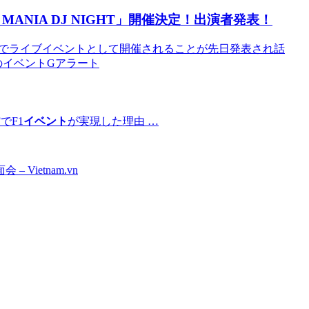
CK MANIA DJ NIGHT」開催決定！出演者発表！
ku(TOKYO)でライブイベントとして開催されることが先日発表され話
大阪のイベントGアラート
でF1
イベント
が実現した理由 …
ietnam.vn