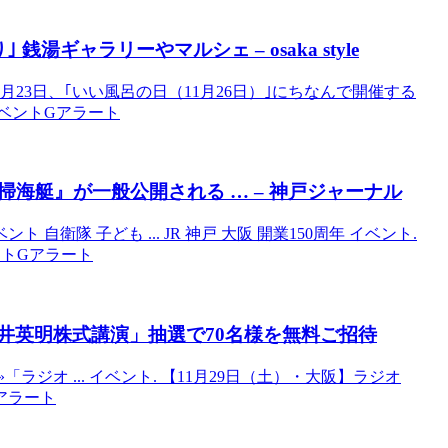
ギャラリーやマルシェ – osaka style
23日、｢いい風呂の日（11月26日）｣にちなんで開催する
のイベントGアラート
海艇』が一般公開される … – 神戸ジャーナル
自衛隊 子ども ... JR 神戸 大阪 開業150周年 イベント.
ベントGアラート
櫻井英明株式講演」抽選で70名様を無料ご招待
「ラジオ ... イベント. 【11月29日（土）・大阪】ラジオ
Gアラート