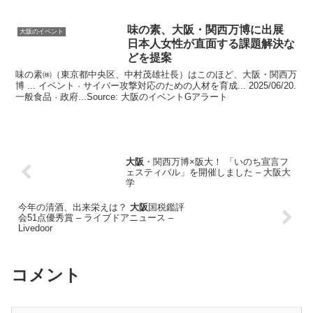
味の素、
大阪
・関西万博に出展
大阪のイベント
日本人女性が直面する課題解決な
どを提案
味の素㈱（東京都中央区、中村茂雄社長）はこのほど、大阪・関西万
博 ... イベント · サイバー攻撃対応のための人材を育成... 2025/06/20.
一般食品 · 政府...Source: 大阪のイベントGアラート
大阪
・関西万博×阪大！ 「いのち宣言フ
ェスティバル」を開催しました – 大阪大
学
今年の清酒、出来栄えは？
大阪
国税鑑評
会51点優秀賞 – ライブドアニュース –
Livedoor
コメント