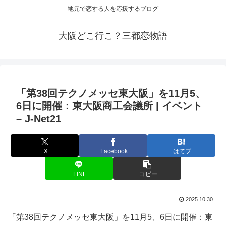
地元で恋する人を応援するブログ
大阪どこ行こ？三都恋物語
「第38回テクノメッセ東
大阪
」を11月5、
6日に開催：東
大阪
商工会議所 |
イベント
– J-Net21
X
Facebook
はてブ
LINE
コピー
2025.10.30
「第38回テクノメッセ東大阪」を11月5、6日に開催：東