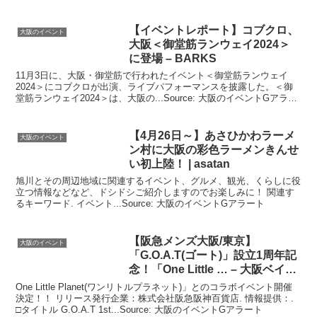
【
イベント
レポート】コブクロ、
大阪のイベント
大阪
＜御堂筋ランウェイ2024＞
に登場 – BARKS
11月3日に、大阪・御堂筋で行われたイベント＜御堂筋ランウェイ
2024＞にコブクロが出演、ライブパフォーマンスを披露した。＜御
堂筋ランウェイ2024＞は、大阪の...Source: 大阪のイベントGアラー
ト
【4月26日～】あさひかわラーメ
大阪のイベント
ン村に
大阪
の彩色ラーメンきんせ
い初上陸！ | asatan
旭川とその周辺地域に関連するイベント、グルメ、観光、くらしに役
立つ情報などなど、ドシドシご紹介しますのでお楽しみに！ 関連す
るキーワード. イベント...Source: 大阪のイベントGアラート
【阪急メンズ
大阪
/東京】
大阪のイベント
「G.O.A.T(ゴート)」設立1周年記
念！「One Little … – 大阪ベイ経
済新聞
One Little Planet(ワンリトルプラネット)」とのコラボイベント開催
決定！！ リリース発行企業：株式会社阪急阪神百貨店. 情報提供：.
□タイトル G.O.A.T 1st...Source: 大阪のイベントGアラート