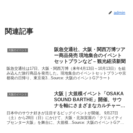
admin
関連記事
阪急交通社、
大阪
・関西万博ツア
大阪のイベント
ー商品発売 現地集合の
イベント
セットプランなど – 観光経済新聞
阪急交通社は17日、大阪・関西万博（来年4月13日～10月13日）を組
み込んだ旅行商品を発売した。現地集合のイベントセットプランや京
都発の日帰り、東京発3...Source: 大阪のイベントGアラート
大阪
｜大規模
イベント
「OSAKA
大阪のイベント
SOUND BARTHE」開催、サウ
ナを軸にさまざまなカルチャーが
…
日本中のサウナ好きが注目するビッグイベントが開催。 9月27日
（土）から28日（日）にかけて、大阪・北加賀屋の「クリエイティ
ブセンター大阪」を舞台に、大規模...Source: 大阪のイベントGアラ
ート