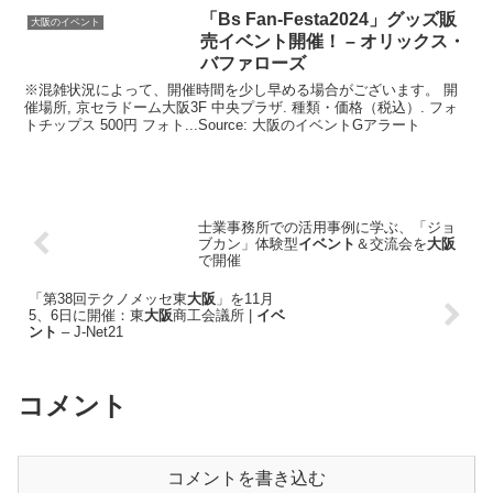
「Bs Fan-Festa2024」グッズ販
大阪のイベント
売
イベント
開催！ – オリックス・
バファローズ
※混雑状況によって、開催時間を少し早める場合がございます。 開
催場所, 京セラドーム大阪3F 中央プラザ. 種類・価格（税込）. フォ
トチップス 500円 フォト...Source: 大阪のイベントGアラート
士業事務所での活用事例に学ぶ、「ジョ
ブカン」体験型
イベント
＆交流会を
大阪
で開催
「第38回テクノメッセ東
大阪
」を11月
5、6日に開催：東
大阪
商工会議所 |
イベ
ント
– J-Net21
コメント
コメントを書き込む