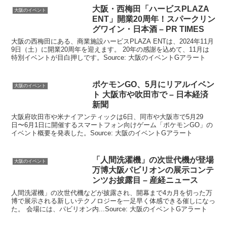
大阪
・西梅田「ハービスPLAZA
大阪のイベント
ENT」開業20周年！スパークリン
グワイン・日本酒 – PR TIMES
大阪の西梅田にある、商業施設ハービスPLAZA ENTは、2024年11月
9日（土）に開業20周年を迎えます。 20年の感謝を込めて、11月は
特別イベントが目白押しです。Source: 大阪のイベントGアラート
ポケモンGO、5月にリアル
イベン
大阪のイベント
ト 大阪
市や吹田市で – 日本経済
新聞
大阪府吹田市や米ナイアンティックは6日、同市や大阪市で5月29
日〜6月1日に開催するスマートフォン向けゲーム「ポケモンGO」の
イベント概要を発表した。Source: 大阪のイベントGアラート
「人間洗濯機」の次世代機が登場
大阪のイベント
万博
大阪
パビリオンの展示コンテ
ンツお披露目 – 産経ニュース
人間洗濯機」の次世代機などが披露され、開幕まで4カ月を切った万
博で展示される新しいテクノロジーを一足早く体感できる催しになっ
た。 会場には、パビリオン内...Source: 大阪のイベントGアラート