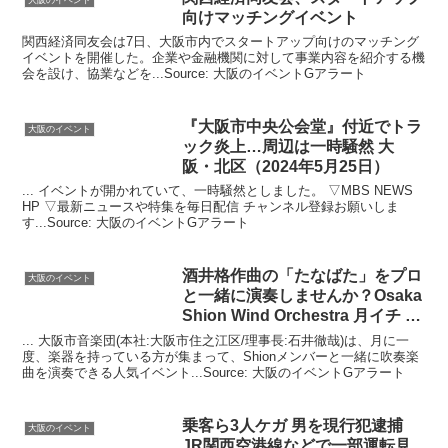
向けマッチング
イベント
関西経済同友会は7日、大阪市内でスタートアップ向けのマッチング
イベントを開催した。企業や金融機関に対して事業内容を紹介する機
会を設け、協業などを...Source: 大阪のイベントGアラート
『
大阪
市中央公会堂』付近でトラ
大阪のイベント
ック炎上…周辺は一時騒然
大
阪
・北区（2024年5月25日）
... イベントが開かれていて、一時騒然としました。 ▽MBS NEWS
HP ▽最新ニュースや特集を毎日配信 チャンネル登録お願いしま
す...Source: 大阪のイベントGアラート
酒井格作曲の「たなばた」をプロ
大阪のイベント
と一緒に演奏しませんか？Osaka
Shion Wind Orchestra 月イチ …
... 大阪市音楽団(本社:大阪市住之江区/理事長:石井徹哉)は、月に一
度、楽器を持っている方が集まって、Shionメンバーと一緒に吹奏楽
曲を演奏できる人気イベント...Source: 大阪のイベントGアラート
乗客ら3人ケガ 男を現行犯逮捕
大阪のイベント
JR関西空港線などで一部運転見