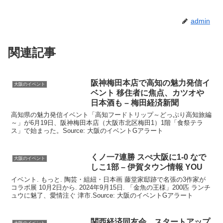
admin
関連記事
阪神梅田本店で高知の魅力発信
イ
大阪のイベント
ベント
移住者に焦点、カツオや
日本酒も – 梅田経済新聞
高知県の魅力発信イベント「高知フードトリップ～どっぷり高知旅編
～」が6月19日、阪神梅田本店（大阪市北区梅田1）1階「食祭テラ
ス」で始まった。Source: 大阪のイベントGアラート
くノ一7連勝 スぺ
大阪
に1‐0 なで
大阪のイベント
しこ1部 – 伊賀タウン情報 YOU
イベント. もっと. 陶芸・組紐・日本画 藤堂家邸跡で名張の3作家が
コラボ展 10月2日から. 2024年9月15日. 「金魚の王様」200匹 ランチ
ュウに魅了、愛情注ぐ 津市.Source: 大阪のイベントGアラート
関西経済同友会、スタートアップ
大阪のイベント