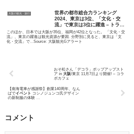
世界の都市総合力ランキング
大阪の観光・旅行
2024、東京は3位、「文化・交
流」で東京は3位に躍進 – トラベ
ルボイス
このほか、日本では大阪が35位、福岡が42位となった。 「文化・交
流」、東京の躍進は観光資源が要因. 分野別に見ると、東京は「文
化・交流」で...Source: 大阪観光Gアラート
おそ松さん「デコラ」ポップアップスト
ア in
大阪
/東京 11月7日より開催! – コラ
ボカフェ
【南海電車が感謝祭】創業140周年、なん
ばで
イベント
コシノジュンコ氏デザイン
の新制服の体験 …
コメント