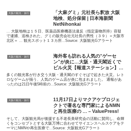
「大麻グミ」元社長ら釈放
大阪
大阪の観光・旅行
地検、処分保留 | 日本海新聞
NetNihonkai
... 大阪地検は１５日、医薬品医療機器法違反（指定薬物所持）容疑
で逮捕、送検された、グミの販売会社元社長の男性（３９）＝大阪市
北区＝ ... 観光スポット１３カ所...Source: 大阪観光Gアラート
海外客も訪れる人気の“ゲーセ
大阪の観光・旅行
ン”が炎に…
大阪
・通天閣近くで
ビル火災【報道ステーション】
(2025 …
多くの観光客が行き交う大阪・通天閣のすぐそばで起きた火災。レト
ロなゲームが揃う、人気のゲーム店が炎に包まれました。 通報があ
ったのは21日午後5時前の...Source: 大阪観光Gアラート
11月17日よりマクアケプロジェ
大阪の観光・旅行
クトで著名な専門家によるNMN
と再生医療の … – ValuePress!
そして、大阪観光局が後援する不老長美研究会の活動に賛同し、命輝
くをコンセプトとする大阪万博に合わせてサイエンスヘルスケアをテ
ーマにNMNや再生医療で...Source: 大阪観光Gアラート