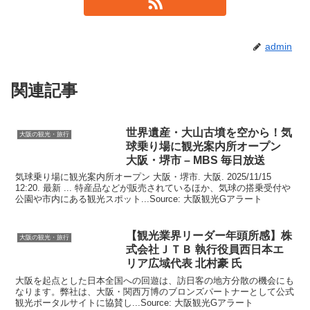
admin
関連記事
世界遺産・大山古墳を空から！気
大阪の観光・旅行
球乗り場に
観光
案内所オープン
大阪
・堺市 – MBS 毎日放送
気球乗り場に観光案内所オープン 大阪・堺市. 大阪. 2025/11/15
12:20. 最新 ... 特産品などが販売されているほか、気球の搭乗受付や
公園や市内にある観光スポット...Source: 大阪観光Gアラート
【
観光
業界リーダー年頭所感】株
大阪の観光・旅行
式会社ＪＴＢ 執行役員西日本エ
リア広域代表 北村豪 氏
大阪を起点とした日本全国への回遊は、訪日客の地方分散の機会にも
なります。弊社は、大阪・関西万博のブロンズパートナーとして公式
観光ポータルサイトに協賛し...Source: 大阪観光Gアラート