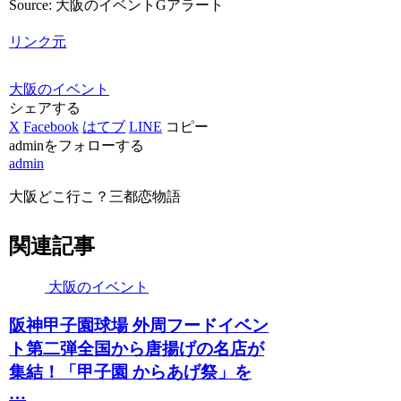
Source: 大阪のイベントGアラート
リンク元
大阪のイベント
シェアする
X
Facebook
はてブ
LINE
コピー
adminをフォローする
admin
大阪どこ行こ？三都恋物語
関連記事
大阪のイベント
阪神甲子園球場 外周フード
イベン
ト
第二弾全国から唐揚げの名店が
集結！「甲子園 からあげ祭」を
…