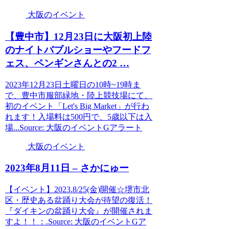
大阪のイベント
【豊中市】12月23日に
大阪
初上陸
のナイトバブルショーやフードフ
ェス、ペンギンさんとの2 …
2023年12月23日土曜日の10時~19時ま
で、豊中市服部緑地・陸上競技場にて、
初のイベント「Let's Big Market」が行わ
れます！入場料は500円で、5歳以下は入
場...Source: 大阪のイベントGアラート
大阪のイベント
2023年8月11日 – さかにゅー
【イベント】2023.8/25(金)開催☆堺市北
区・歴史ある盆踊り大会が待望の復活！
『ダイキンの盆踊り大会』が開催されま
すよ！！：.Source: 大阪のイベントGア