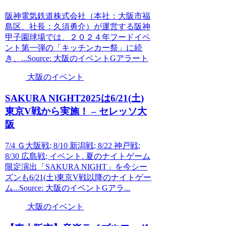
阪神電気鉄道株式会社（本社：大阪市福
島区、社長：久須勇介）が運営する阪神
甲子園球場では、２０２４年フードイベ
ント第一弾の「キッチンカー祭」に続
き、...Source: 大阪のイベントGアラート
大阪のイベント
SAKURA NIGHT2025は6/21(土)
東京V戦から実施！ – セレッソ大
阪
7/4 Ｇ大阪戦; 8/10 新潟戦; 8/22 神戸戦;
8/30 広島戦; イベント. 夏のナイトゲーム
限定演出「SAKURA NIGHT」を今シー
ズンも6/21(土)東京V戦以降のナイトゲー
ム...Source: 大阪のイベントGアラ...
大阪のイベント