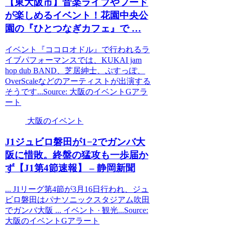
【東
大阪
市】音楽ライブやフード
が楽しめる
イベント
！花園中央公
園の『ひとつなぎカフェ』で …
イベント『ココロオドル』で行われるラ
イブパフォーマンスでは、KUKAI jam
hop dub BAND、芝居紳士、ぷすっぽ、
OverScaleなどのアーティストが出演する
そうです...Source: 大阪のイベントGアラ
ート
大阪のイベント
J1ジュビロ磐田が1−2でガンバ
大
阪
に惜敗。終盤の猛攻も一歩届か
ず【J1第4節速報】 – 静岡新聞
... J1リーグ第4節が3月16日行われ、ジュ
ビロ磐田はパナソニックスタジアム吹田
でガンバ大阪 ... イベント · 観光...Source:
大阪のイベントGアラート