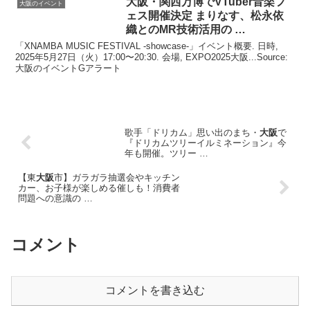
大阪
・関西万博でVTuber音楽フ
大阪のイベント
ェス開催決定 まりなす、松永依
織とのMR技術活用の …
「XNAMBA MUSIC FESTIVAL -showcase-」イベント概要. 日時,
2025年5月27日（火）17:00〜20:30. 会場, EXPO2025大阪...Source:
大阪のイベントGアラート
歌手「ドリカム」思い出のまち・
大阪
で
『ドリカムツリーイルミネーション』今
年も開催。ツリー …
【東
大阪
市】ガラガラ抽選会やキッチン
カー、お子様が楽しめる催しも！消費者
問題への意識の …
コメント
コメントを書き込む