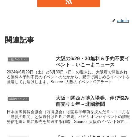
admin
関連記事
大阪
の6/29・30無料＆予約不要
イ
大阪のイベント
ベント
– いこーよニュース
2024年6月29日（土）と6月30日（日）の週末に、大阪府で開催され
る無料＆予約不要のイベントのなかから、親子で楽しめるイベントを
厳選してお届けします。Source: 大阪のイベントGアラート
大阪
・関西万博入場券、伸び悩み
大阪のイベント
前売り１年 – 北國新聞
日本国際博覧会協会（万博協会）は開幕半年前を挟んだ９～１１月を
「勝負の期間」と位置付けＰＲに奔走。パビリオンやイベントの情報
発信を追い風に販売を加速する戦略...Source: 大阪のイベントGアラ
ート