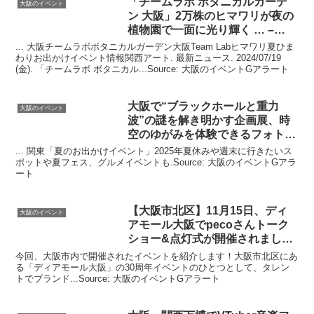
「チームラボ ボタニカルガーデ
大阪のイベント
ン 大阪」2万株のヒマワリが夜の
植物園で一面に光り輝く … –
iFLYER
... 大阪チームラボボタニカルガーデン大阪Team Labヒマワリ夏ひま
わりお出かけイベント情報関西アート. 最新ニュース. 2024/07/19
(金). 「チームラボ ボタニカル...Source: 大阪のイベントGアラート
大阪
で“ブラックホールと重力
大阪のイベント
波”の謎を解き明かす企画展、時
空のゆがみを体験できるフォト
…
... 関東「夏のお出かけイベント」2025年夏休みや週末に行きたいス
ポットや夏フェス、グルメイベントも.Source: 大阪のイベントGアラ
ート
【
大阪
市北区】11月15日、ディ
大阪のイベント
アモール
大阪
でpecoさんトーク
ショー&点灯式が開催されまし
た！
今回、大阪市内で開催されたイベントを紹介します！大阪市北区にあ
る「ディアモール大阪」の30周年イベントのひとつとして、タレン
トでブランド...Source: 大阪のイベントGアラート