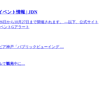
イベント
情報 | JDN
月26日から10月27日まで開催されます。 —以下、公式サイト
のイベントGアラート
ピア神戸「パブリックビューイング …
ルで
観光
中に…