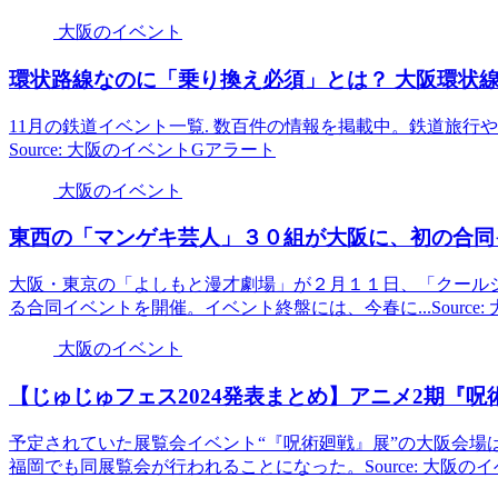
大阪のイベント
環状路線なのに「乗り換え必須」とは？
大阪
環状
11月の鉄道イベント一覧. 数百件の情報を掲載中。鉄道旅
Source: 大阪のイベントGアラート
大阪のイベント
東西の「マンゲキ芸人」３０組が
大阪
に、初の合同イベ
⼤阪・東京の「よしもと漫才劇場」が２月１１日、「クール
る合同イベントを開催。イベント終盤には、今春に...Source
大阪のイベント
【じゅじゅフェス2024発表まとめ】アニメ2期『呪
予定されていた展覧会イベント“『呪術廻戦』展”の大阪会場は、2
福岡でも同展覧会が行われることになった。Source: 大阪の