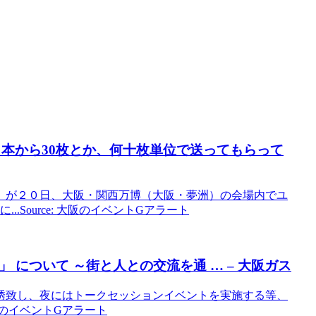
日本から30枚とか、何十枚単位で送ってもらって
）が２０日、大阪・関西万博（大阪・夢洲）の会場内でユ
.Source: 大阪のイベントGアラート
」 について ～街と人との交流を通 … –
大阪
ガス
誘致し、夜にはトークセッションイベントを実施する等、
阪のイベントGアラート