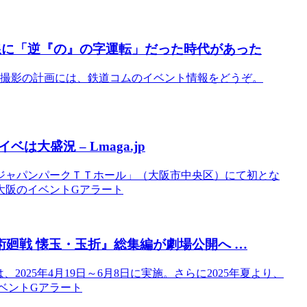
線に「逆『の』の字運転」だった時代があった
行や撮影の計画には、鉄道コムのイベント情報をどうぞ。
は大盛況 – Lmaga.jp
ジャパンパークＴＴホール」（大阪市中央区）にて初とな
: 大阪のイベントGアラート
術廻戦 懐玉・玉折』総集編が劇場公開へ …
025年4月19日～6月8日に実施。さらに2025年夏より、
イベントGアラート