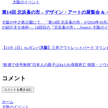
大阪のイベント
第14回 北浜蚤の市 – デザイン・アートの展覧会 &
大阪の中之島公園にて、「第14回 北浜蚤の市」が2024年10
の紹介文を抜粋—. 14回目の『北浜蚤の市』...Source: 大阪
【11/9（日）vs.ガンバ
大阪
】三井アウトレットパーク マリン
“飲酒で信号無視”日本人の親子はねられ母親死亡 韓国・ソウ
コメント
コメントを書き込む
ホーム
大阪のイベント