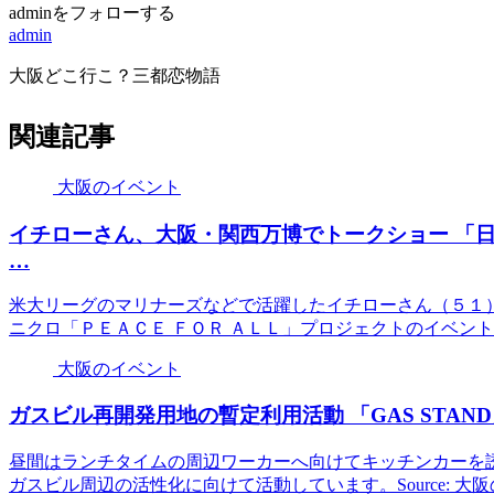
adminをフォローする
admin
大阪どこ行こ？三都恋物語
関連記事
大阪のイベント
イチローさん、
大阪
・関西万博でトークショー 「
…
米大リーグのマリナーズなどで活躍したイチローさん（５１
ニクロ「ＰＥＡＣＥ ＦＯＲ ＡＬＬ」プロジェクトのイベントに..
大阪のイベント
ガスビル再開発用地の暫定利用活動 「GAS STAND
昼間はランチタイムの周辺ワーカーへ向けてキッチンカーを
ガスビル周辺の活性化に向けて活動しています。Source: 大