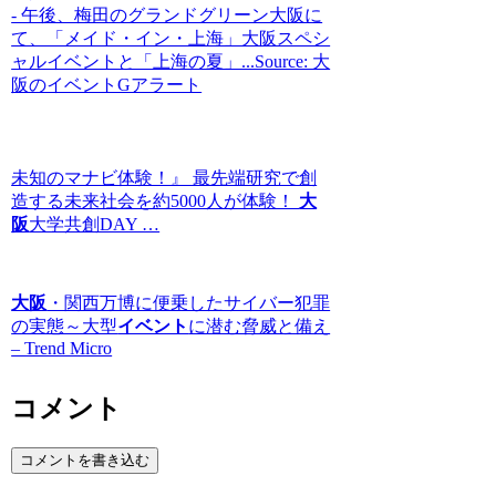
- 午後、梅田のグランドグリーン大阪に
て、「メイド・イン・上海」大阪スペシ
ャルイベントと「上海の夏」...Source: 大
阪のイベントGアラート
未知のマナビ体験！』 最先端研究で創
造する未来社会を約5000人が体験！
大
阪
大学共創DAY …
大阪
・関西万博に便乗したサイバー犯罪
の実態～大型
イベント
に潜む脅威と備え
– Trend Micro
コメント
コメントを書き込む