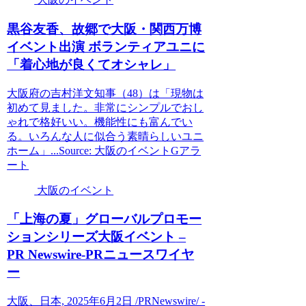
黒谷友香、故郷で
大阪
・関西万博
イベント
出演 ボランティアユニに
「着心地が良くてオシャレ」
大阪府の吉村洋文知事（48）は「現物は
初めて見ました。非常にシンプルでおし
ゃれで格好いい。機能性にも富んでい
る。いろんな人に似合う素晴らしいユニ
ホーム」...Source: 大阪のイベントGアラ
ート
大阪のイベント
「上海の夏」グローバルプロモー
ションシリーズ
大阪イベント
–
PR Newswire-PRニュースワイヤ
ー
大阪、日本, 2025年6月2日 /PRNewswire/ -