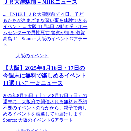
ＪＲ大津駅前 – NHKニュース
... 【NHK】ＪＲ大津駅前で４日、子ど
もたちがさまざまな習い事を体験できる
イベント ... 大阪 11月4日 22時35分 · ホー
ムセンターで男性死亡 警察が捜査 滋賀
高島 11...Source: 大阪のイベントGアラー
ト
大阪のイベント
【
大阪
】2025年8月16日・17日の
今週末に無料で楽しめる
イベント
11選 | いこーよニュース
2025年8月16日（土）と8月17日（日）の
週末に、大阪府で開催される無料＆予約
不要のイベントのなかから、親子で楽し
めるイベントを厳選してお届けします。
Source: 大阪のイベントGアラート
大阪のイベント