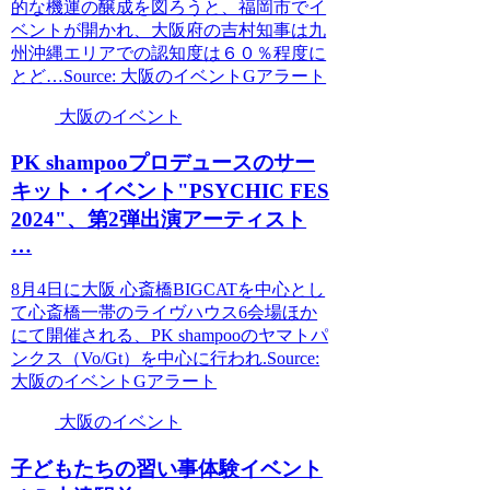
的な機運の醸成を図ろうと、福岡市でイ
ベントが開かれ、大阪府の吉村知事は九
州沖縄エリアでの認知度は６０％程度に
とど…Source: 大阪のイベントGアラート
大阪のイベント
PK shampooプロデュースのサー
キット・
イベント
"PSYCHIC FES
2024"、第2弾出演アーティスト
…
8月4日に大阪 心斎橋BIGCATを中心とし
て心斎橋一帯のライヴハウス6会場ほか
にて開催される、PK shampooのヤマトパ
ンクス（Vo/Gt）を中心に行われ.Source:
大阪のイベントGアラート
大阪のイベント
子どもたちの習い事体験
イベント