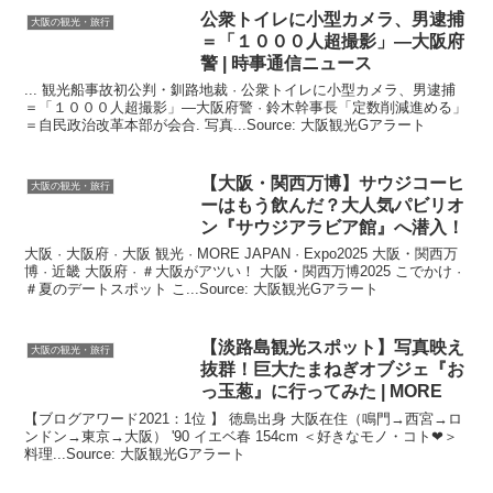
公衆トイレに小型カメラ、男逮捕
大阪の観光・旅行
＝「１０００人超撮影」―
大阪
府
警 | 時事通信ニュース
... 観光船事故初公判・釧路地裁 · 公衆トイレに小型カメラ、男逮捕
＝「１０００人超撮影」―大阪府警 · 鈴木幹事長「定数削減進める」
＝自民政治改革本部が会合. 写真...Source: 大阪観光Gアラート
【
大阪
・関西万博】サウジコーヒ
大阪の観光・旅行
ーはもう飲んだ？大人気パビリオ
ン『サウジアラビア館』へ潜入！
大阪 · 大阪府 · 大阪 観光 · MORE JAPAN · Expo2025 大阪・関西万
博 · 近畿 大阪府 · ＃大阪がアツい！ 大阪・関西万博2025 こでかけ ·
＃夏のデートスポット こ...Source: 大阪観光Gアラート
【淡路島
観光
スポット】写真映え
大阪の観光・旅行
抜群！巨大たまねぎオブジェ『お
っ玉葱』に行ってみた | MORE
【ブログアワード2021：1位 】 徳島出身 大阪在住（鳴門→西宮→ロ
ンドン→東京→大阪） '90 イエベ春 154cm ＜好きなモノ・コト❤︎＞
料理...Source: 大阪観光Gアラート