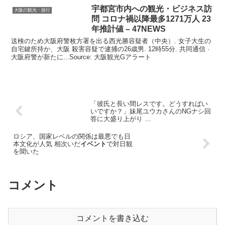
宇都宮市内への
観光
・ビジネス訪
大阪の観光・旅行
問 コロナ禍以降最多1271万人 23
年推計値 – 47NEWS
送検のため大阪府警枚方署を出る西光勝容疑者（中央）. 女子大生の
自宅鍵所持か、大阪 殺害容疑で逮捕の26歳男. 12時55分. 共同通信 ·
大阪府警が新たに...Source: 大阪観光Gアラート
「彼氏と長い間レスです。どうすればい
いですか？」妹尾ユウカさんのNGナシ回
答に大盛り上がり …
ロシア、国家レベルの関係は最悪でも日
本文化が人気 相次いだ
イベント
で対日観
を聞いた
コメント
コメントを書き込む