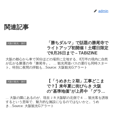
admin
関連記事
「勝ちダルマ」で話題の勝尾寺で
大阪の観光・旅行
ライトアップ初開催！土曜日限定
で8月26日まで – TABIZINE
大阪の都心から車で30分ほどの場所に立地する、8万坪の境内に自然
が広がる勝運の寺『勝尾寺』。 ... 観光周遊バスの運行も同時スター
ト。特別に夜間の拝観も...Source: 大阪観光Gアラート
【「うめきた２期」工事どこま
大阪の観光・旅行
で？】来年夏に街びらき
大阪
の“基準地価”が上昇中 「グラン
…
... 大阪の隣にあるのが、現在ＪＲ大阪駅の北側で４ ... 観光客を誘致
するという意味で、魅力的な施設になるのではないかと。うめ
き...Source: 大阪観光Gアラート