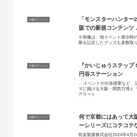
「モンスターハンター2
大阪のイベント
阪
での新規コンテンツ 
※画像は、他イベント展示時の
展を記念したグッズも多数取り揃え
『かいじゅうステップ 
大阪のイベント
円谷ステーション
... イベントや出張授業な
マに掲げる大阪・関西万博と『かい
アラート
何で京都にはあって
大
大阪のイベント
ーシリーズにコテコテな
有楽製菓株式会社2024年4月