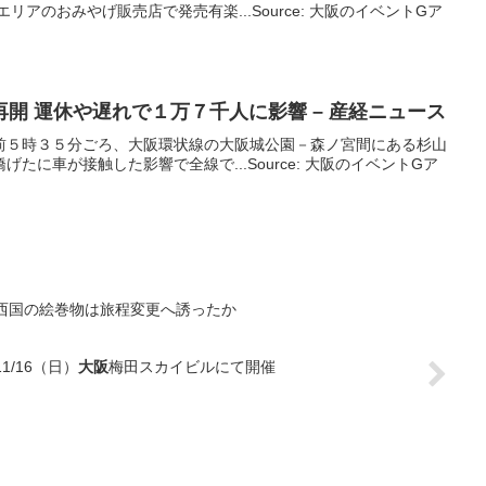
エリアのおみやげ販売店で発売有楽...Source: 大阪のイベントGア
開 運休や遅れで１万７千人に影響 – 産経ニュース
前５時３５分ごろ、大阪環状線の大阪城公園－森ノ宮間にある杉山
たに車が接触した影響で全線で...Source: 大阪のイベントGア
）西国の絵巻物は旅程変更へ誘ったか
11/16（日）
大阪
梅田スカイビルにて開催