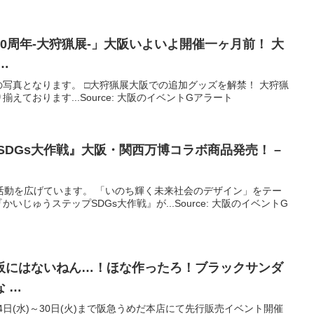
0周年-大狩猟展-」
大阪
いよいよ開催一ヶ月前！
大
…
写真となります。 □大狩猟展大阪での追加グッズを解禁！ 大狩猟
ております...Source: 大阪のイベントGアラート
SDGs大作戦』
大阪
・関西万博コラボ商品発売！ –
ど、活動を広げています。 「いのち輝く未来社会のデザイン」をテー
じゅうステップSDGs大作戦』が...Source: 大阪のイベントG
阪
にはないねん…！ほな作ったろ！ブラックサンダ
 …
24日(水)～30日(火)まで阪急うめだ本店にて先行販売イベント開催