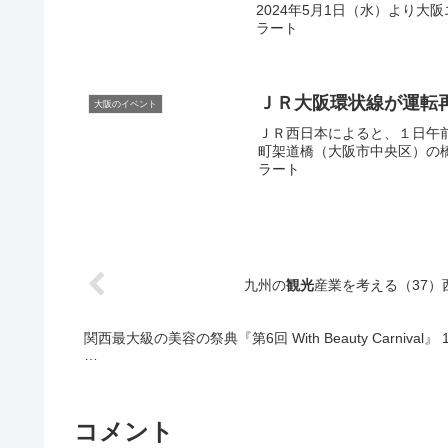
2024年5月1日（水）より大阪
ラート
ＪＲ
大阪
環状線が運転再
大阪のイベント
ＪＲ西日本によると、１日午
町架道橋（大阪市中央区）の橋げ
ラート
九州の
観光
産業を考える（37
関西最大級の美容の祭典『第6回 With Beauty Carnival』 
…
コメント