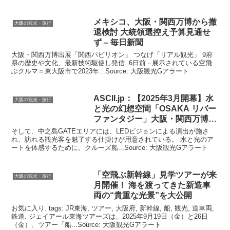
メキシコ、
大阪
・関西万博から撤
大阪の観光・旅行
退検討 大統領選控え予算見通せ
ず – 毎日新聞
大阪・関西万博出展「関西パビリオン」 つなげ「リアル観光」 9府
県の歴史や文化、最新技術駆使し発信. 6日前 · 展示されている空飛
ぶクルマ＝東大阪市で2023年...Source: 大阪観光Gアラート
ASCII.jp：【2025年3月開幕】水
大阪の観光・旅行
と光の幻想空間「OSAKA リバー
ファンタジー」
大阪
・関西万博の
…
そして、中之島GATEエリアには、LEDビジョンによる演出が施さ
れ、訪れる観光客を魅了する仕掛けが用意されている。 水と光のア
ートを体感するために、クルーズ船...Source: 大阪観光Gアラート
「空飛ぶ新幹線」見学ツアーが来
大阪の観光・旅行
月開催！ 海を渡ってきた新造車
両の“貴重な光景”を大公開
お気に入り. tags: JR東海, ツアー, 大阪府, 新幹線, 船, 観光, 道車両,
鉄道. ジェイアール東海ツアーズは、2025年9月19日（金）と26日
（金）、ツアー「船...Source: 大阪観光Gアラート