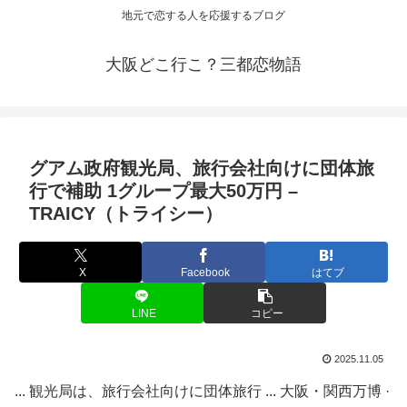
地元で恋する人を応援するブログ
大阪どこ行こ？三都恋物語
グアム政府
観光
局、旅行会社向けに団体旅
行で補助 1グループ最大50万円 –
TRAICY（トライシー）
X
Facebook
はてブ
LINE
コピー
2025.11.05
... 観光局は、旅行会社向けに団体旅行 ... 大阪・関西万博 ·