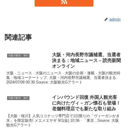
admin
関連記事
大阪
・河内長野市議補選、当選者
大阪の観光・旅行
決まる：地域ニュース – 読売新聞
オンライン
大阪 · ニュース · 大阪のニュース · 大阪の企画・連載 · 大阪の観光特
集 · 地域コーナートップ. 大阪・河内長野市議補選、当選者決まる.
2024/07/08 00:30.Source: 大阪観光Gアラート
インバウンド回復 外国人
観光
客
大阪の観光・旅行
に向けたヴィ－ガン懐石も登場！
老舗料理店でも新たな取り組み
【大阪・桜川】人気ココナッツ専門店で1日限りの「ヴィーガンかき
氷」を限定販売! メエメエヤギ 9/1(金) 10:36 · 「東京...Source: 大阪
観光Gアラート