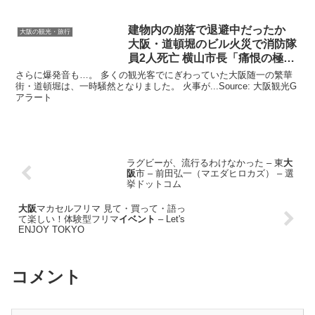
建物内の崩落で退避中だったか
大阪の観光・旅行
大阪
・道頓堀のビル火災で消防隊
員2人死亡 横山市長「痛恨の極
み」
さらに爆発音も…。 多くの観光客でにぎわっていた大阪随一の繁華
街・道頓堀は、一時騒然となりました。 火事が...Source: 大阪観光G
アラート
ラグビーが、流行るわけなかった – 東
大
阪
市 – 前田弘一（マエダヒロカズ） – 選
挙ドットコム
大阪
マカセルフリマ 見て・買って・語っ
て楽しい！体験型フリマ
イベント
– Let's
ENJOY TOKYO
コメント