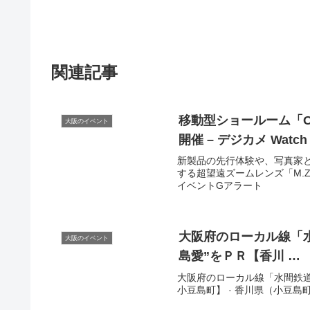
関連記事
移動型ショールーム「OM 
大阪のイベント
開催 – デジカメ Watch
新製品の先行体験や、写真家と
する超望遠ズームレンズ「M.ZUIKO D
イベントGアラート
大阪
府のローカル線「
大阪のイベント
島愛”をＰＲ【香川 …
大阪府のローカル線「水間鉄道
小豆島町】 · 香川県（小豆島町）