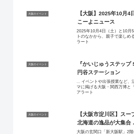
【
大阪
】2025年10
大阪のイベント
こーよニュース
2025年10月4日（土）と1
トのなかから、親子で楽しめるイ
ラート
『かいじゅうステップ 
大阪のイベント
円谷ステーション
... イベントや出張授業な
マに掲げる大阪・関西万博と『かい
アラート
【
大阪
市淀川区】スー
大阪のイベント
北海道の逸品が大集合 
大阪の玄関口「新大阪駅」2