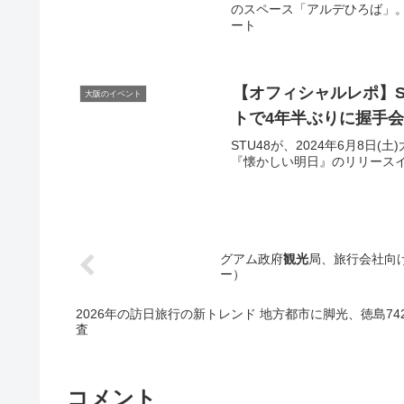
のスペース「アルデひろば」。今
ート
【オフィシャルレポ】S
大阪のイベント
ト
で4年半ぶりに握手会
STU48が、2024年6月8日
『懐かしい明日』のリリースイベ
グアム政府
観光
局、旅行会社向け
ー）
2026年の訪日旅行の新トレンド 地方都市に脚光、徳島742％増
査
コメント