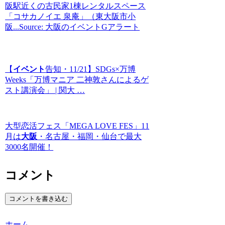
阪駅近くの古民家1棟レンタルスペース
「コサカノイエ 泉庵」（東大阪市小
阪...Source: 大阪のイベントGアラート
【
イベント
告知・11/21】SDGs×万博
Weeks「万博マニア 二神敦さんによるゲ
スト講演会」 | 関大 …
大型恋活フェス「MEGA LOVE FES」11
月は
大阪
・名古屋・福岡・仙台で最大
3000名開催！
コメント
コメントを書き込む
ホーム