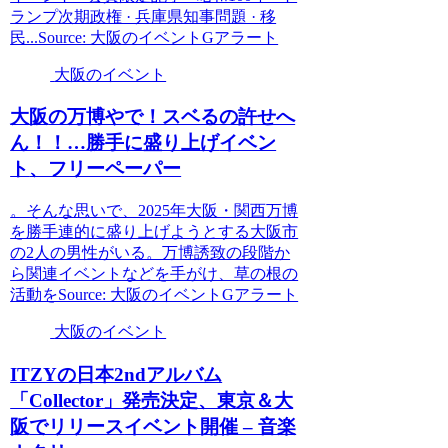
ランプ次期政権 · 兵庫県知事問題 · 移
民...Source: 大阪のイベントGアラート
大阪のイベント
大阪
の万博やで！スベるの許せへ
ん！！…勝手に盛り上げ
イベン
ト
、フリーペーパー
。そんな思いで、2025年大阪・関西万博
を勝手連的に盛り上げようとする大阪市
の2人の男性がいる。万博誘致の段階か
ら関連イベントなどを手がけ、草の根の
活動をSource: 大阪のイベントGアラート
大阪のイベント
ITZYの日本2ndアルバム
「Collector」発売決定、東京＆
大
阪
でリリース
イベント
開催 – 音楽