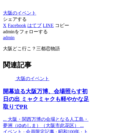
大阪のイベント
シェアする
X
Facebook
はてブ
LINE
コピー
adminをフォローする
admin
大阪どこ行こ？三都恋物語
関連記事
大阪のイベント
開幕迫る
大阪
万博、会場照らす初
日の出 ミャクミャクも軽やかな足
取りでPR
... 大阪・関西万博の会場となる人工島・
夢洲（ゆめしま）（大阪市此花区） ...
イベント · 会員限定記事 · 昭和100年 · ト