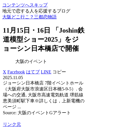
コンテンツへスキップ
地元で恋する人を応援するブログ
大阪どこ行こ？三都恋物語
11月15日・16日 「Joshin鉄
道模型ショー2025」をジ
ョーシン日本橋店で開催
大阪のイベント
X
Facebook
はてブ
LINE
コピー
2025.11.05
ジョーシン日本橋店 7階イベントホール
（大阪府大阪市浪速区日本橋5-9-5）. 会
場への交通, 大阪市高速電気軌道 堺筋線
恵美須町駅下車※詳しくは，上新電機の
ページ ...
Source: 大阪のイベントGアラート
リンク元