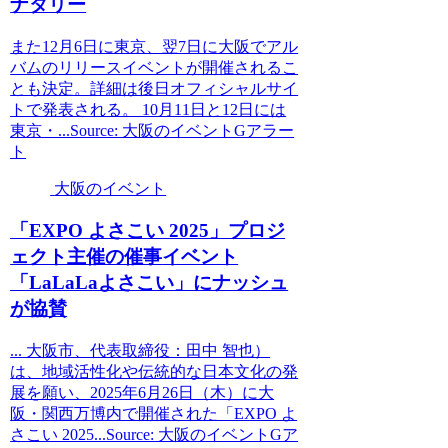
ナタリー
また12月6日に東京、翌7日に大阪でアル
バムのリリースイベントが開催されるこ
とも決定。詳細は後日オフィシャルサイ
トで発表される。 10月11日と12日には
東京・...Source: 大阪のイベントGアラー
ト
大阪のイベント
「EXPO よさこい 2025」プロジ
ェクト主催の催事
イベント
「LaLaLaよさこい」にナッシュ
が協賛
... 大阪市、代表取締役：田中 智也）
は、地域活性化や伝統的な日本文化の発
展を願い、2025年6月26日（木）に大
阪・関西万博内で開催された「EXPO よ
さこい 2025...Source: 大阪のイベントGア