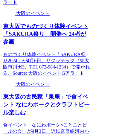
ラート
大阪のイベント
東
大阪
でものづくり体験
イベント
「SAKURA祭り」開催へ 24者が
参画
ものづくり体験イベント「SAKURA祭
り2024」が4月6日、サクラテック（東大
阪市川田3、TEL 072-984-1234）で開かれ
る。Source: 大阪のイベントGアラート
大阪のイベント
東
大阪
の古民家「泉庵」で食
イベ
ント
なにわポークとクラフトビー
ル楽しむ
食イベント「なにわポーク×ことことビ
ールの会」が9月3日、近鉄奈良線河内小