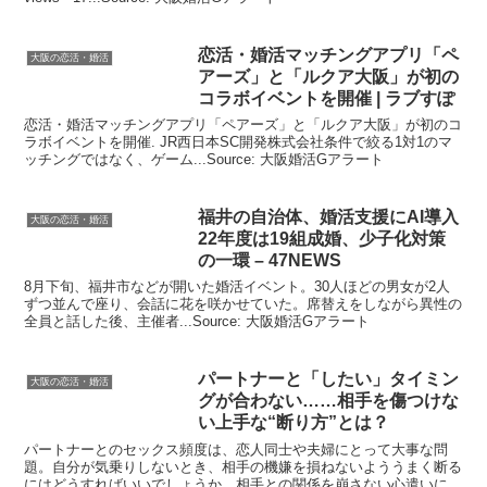
恋活・
婚活
マッチングアプリ「ペ
大阪の恋活・婚活
アーズ」と「ルクア
大阪
」が初の
コラボイベントを開催 | ラブすぽ
恋活・婚活マッチングアプリ「ペアーズ」と「ルクア大阪」が初のコ
ラボイベントを開催. JR西日本SC開発株式会社条件で絞る1対1のマ
ッチングではなく、ゲーム...Source: 大阪婚活Gアラート
福井の自治体、
婚活
支援にAI導入
大阪の恋活・婚活
22年度は19組成婚、少子化対策
の一環 – 47NEWS
8月下旬、福井市などが開いた婚活イベント。30人ほどの男女が2人
ずつ並んで座り、会話に花を咲かせていた。席替えをしながら異性の
全員と話した後、主催者...Source: 大阪婚活Gアラート
パートナーと「したい」タイミン
大阪の恋活・婚活
グが合わない……相手を傷つけな
い上手な“断り方”とは？
パートナーとのセックス頻度は、恋人同士や夫婦にとって大事な問
題。自分が気乗りしないとき、相手の機嫌を損ねないよううまく断る
にはどうすればいいでしょうか。相手との関係を崩さない心遣いにつ