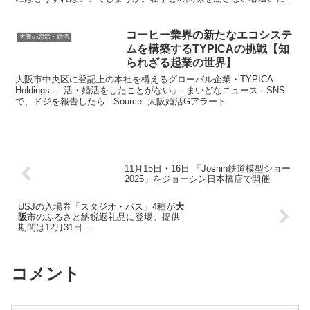
いて、考察しました。Source: オールアバウト恋愛
コーヒー業界の新たなエコシステ
大阪の恋活・婚活
ムを構築するTYPICAの挑戦【知
られざる起業の世界】
大阪市中央区に登記上の本社を構えるグローバル企業・TYPICA
Holdings ... 活・婚活をしたことがない」. まいどなニュース · SNS
で、ドジを報告したら...Source: 大阪婚活Gアラート
11月15日・16日 「Joshin鉄道模型ショー
2025」をジョーシン日本橋店で開催
USJの入場券「スタジオ・パス」4種が
大
阪
市のふるさと納税返礼品に登場。提供
期間は12月31日 …
コメント