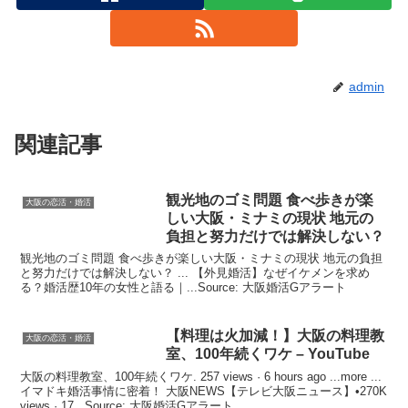
admin
関連記事
観光地のゴミ問題 食べ歩きが楽
大阪の恋活・婚活
しい
大阪
・ミナミの現状 地元の
負担と努力だけでは解決しない？
観光地のゴミ問題 食べ歩きが楽しい大阪・ミナミの現状 地元の負担
と努力だけでは解決しない？ ... 【外見婚活】なぜイケメンを求め
る？婚活歴10年の女性と語る｜...Source: 大阪婚活Gアラート
【料理は火加減！】
大阪
の料理教
大阪の恋活・婚活
室、100年続くワケ – YouTube
大阪の料理教室、100年続くワケ. 257 views · 6 hours ago ...more ...
イマドキ婚活事情に密着！ 大阪NEWS【テレビ大阪ニュース】•270K
views · 17...Source: 大阪婚活Gアラート